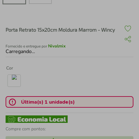
air fryer
4
º
iphone
5
º
Porta Retrato 15x20cm Moldura Marrom - Wincy
Nivalmix
Fornecido e entregue por
Carregando…
Cor
Última(s) 1 unidade(s)
Compre com pontos: