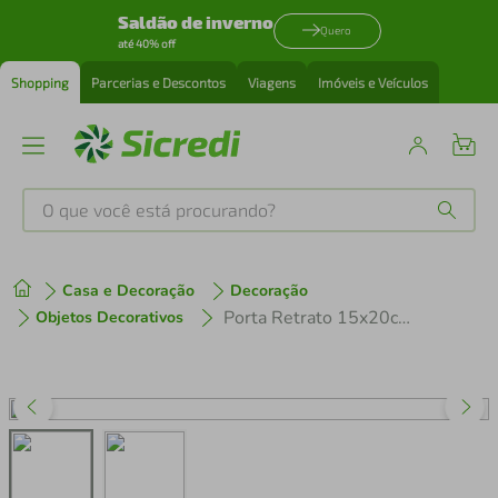
Saldão de inverno
Quero
até 40% off
Shopping
Parcerias e Descontos
Viagens
Imóveis e Veículos
O que você está procurando?
Produtos mais buscados
Casa e Decoração
Decoração
tenis
1
º
Porta Retrato 15x20cm Moldura Marrom - Wincy
Objetos Decorativos
cafeteira
2
º
perfume
3
º