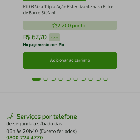
Kit 03 Vela Tripla Ação Esterilizante para Filtro
de Barro Stéfani
2.200
pontos
R$
62
,
70
R
-
5%
No pagamento com Pix
No 
Adicionar ao carrinho
Serviços por telefone
de segunda a sábado das
08h às 20h40 (Exceto feriados)
0800 724 4770