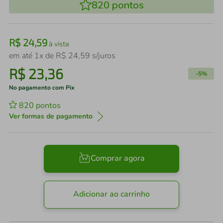
820
pontos
R$
24
,
59
à vista
em até
1
x de
R$
24
,
59
s/juros
R$
23
,
36
-
5%
No pagamento com Pix
820
pontos
Ver formas de pagamento
Comprar agora
Adicionar ao carrinho