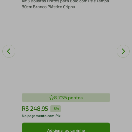
Kit 3 Boleiras Pratos para Bolo com Pé e Tampa
Cri
30cm Branco Plástico Crippa
8.735
pontos
R$
248
,
95
R
-
5%
No pagamento com Pix
No 
Adicionar ao carrinho