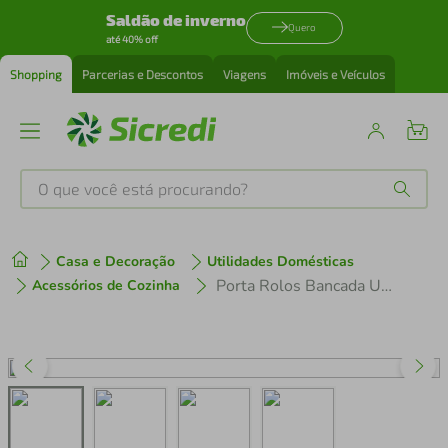
Saldão de inverno
Quero
até 40% off
Shopping
Parcerias e Descontos
Viagens
Imóveis e Veículos
O que você está procurando?
Produtos mais buscados
Casa e Decoração
Utilidades Domésticas
tenis
1
º
Porta Rolos Bancada Utimil Para Papel Toalha Alumínio 25,5x27x15cm Estrutura em Aço Cromado
Acessórios de Cozinha
cafeteira
2
º
perfume
3
º