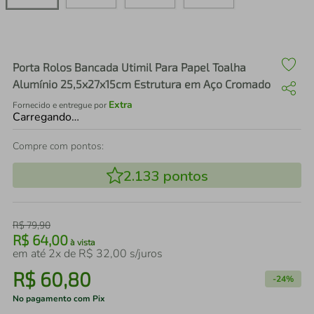
air fryer
4
º
iphone
5
º
Porta Rolos Bancada Utimil Para Papel Toalha
Alumínio 25,5x27x15cm Estrutura em Aço Cromado
Extra
Fornecido e entregue por
Carregando…
Compre com pontos:
2.133
pontos
R$
79
,
90
R$
64
,
00
à vista
em até
2
x de
R$
32
,
00
s/juros
R$
60
,
80
-
24%
No pagamento com Pix