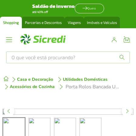
Saldão de inverno
Quero
até 40% off
Shopping
Parcerias e Descontos
Viagens
Imóveis e Veículos
O que você está procurando?
Produtos mais buscados
Casa e Decoração
Utilidades Domésticas
tenis
1
º
Porta Rolos Bancada Utimil Para Papel Toalha Alumínio 25,5x27x15cm Estrutura em Aço Cromado
Acessórios de Cozinha
cafeteira
2
º
perfume
3
º