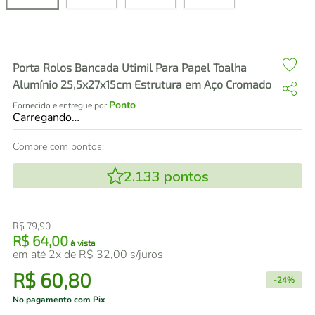
air fryer
4
º
iphone
5
º
Porta Rolos Bancada Utimil Para Papel Toalha
Alumínio 25,5x27x15cm Estrutura em Aço Cromado
Ponto
Fornecido e entregue por
Carregando…
Compre com pontos:
2.133
pontos
R$
79
,
90
R$
64
,
00
à vista
em até
2
x de
R$
32
,
00
s/juros
R$
60
,
80
-
24%
No pagamento com Pix