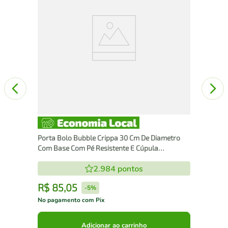
Tra
Porta Bolo Bubble Crippa 30 Cm De Diametro
Com Base Com Pé Resistente E Cúpula
Transparente Branc
2.984
pontos
R$
85
,
05
R
-
5%
No pagamento com Pix
No 
Adicionar ao carrinho