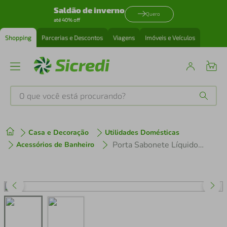
Saldão de inverno
Quero
até 40% off
Shopping
Parcerias e Descontos
Viagens
Imóveis e Veículos
O que você está procurando?
Produtos mais buscados
Casa e Decoração
Utilidades Domésticas
tenis
1
º
Porta Sabonete Líquido Verde - Quanhe
Acessórios de Banheiro
cafeteira
2
º
perfume
3
º