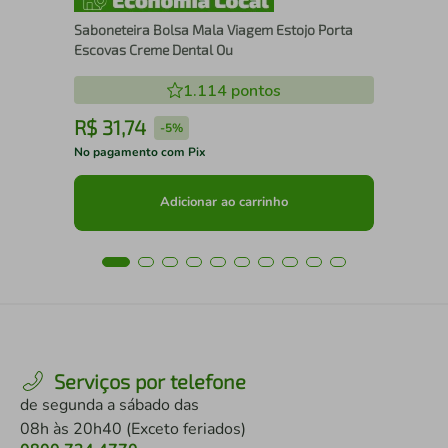
Saboneteira Bolsa Mala Viagem Estojo Porta
Escovas Creme Dental Ou
1.114
pontos
R$
31
,
74
R
-
5%
No pagamento com Pix
No 
Adicionar ao carrinho
Serviços por telefone
de segunda a sábado das
08h às 20h40 (Exceto feriados)