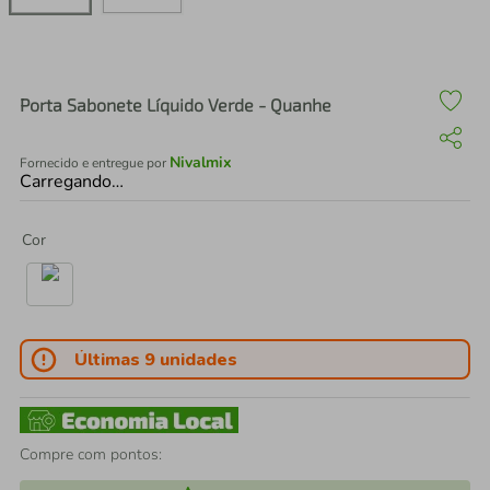
air fryer
4
º
iphone
5
º
Porta Sabonete Líquido Verde - Quanhe
Nivalmix
Fornecido e entregue por
Carregando…
Cor
Últimas 9 unidades
Compre com pontos: