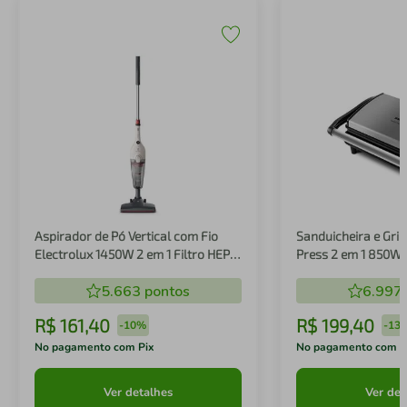
Aspirador de Pó Vertical com Fio
Sanduicheira e Gril
Electrolux 1450W 2 em 1 Filtro HEPA
Press 2 em 1 850W
Branco (STK14B)
5.663
pontos
6.997
R$
161
,
40
R$
199
,
40
-
10%
-
13
No pagamento com Pix
No pagamento com P
Ver detalhes
Ver det