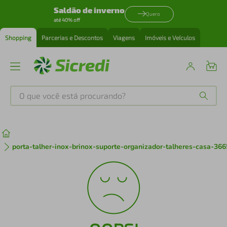
Saldão de inverno
Quero
até 40% off
Shopping
Parcerias e Descontos
Viagens
Imóveis e Veículos
O que você está procurando?
Produtos mais buscados
tenis
1
º
porta-talher-inox-brinox-suporte-organizador-talheres-casa-36
cafeteira
2
º
perfume
3
º