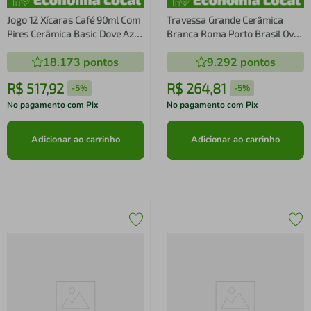
Jogo 12 Xícaras Café 90ml Com
Travessa Grande Cerâmica
Pires Cerâmica Basic Dove Azul
Branca Roma Porto Brasil Oval
Porto Brasil Artesanal Mesa
43,5c
18.173
pontos
9.292
pontos
Posta
R$
517
,
92
R$
264
,
81
-
5%
-
5%
No pagamento com Pix
No pagamento com Pix
Adicionar ao carrinho
Adicionar ao carrinho