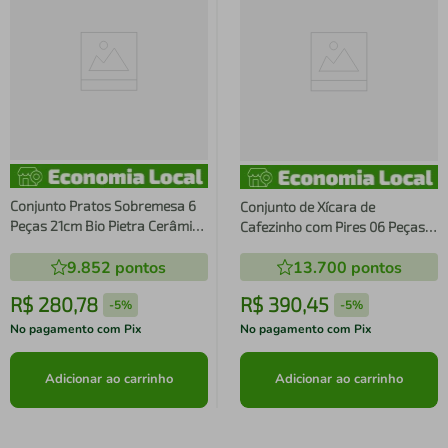
Conjunto Pratos Sobremesa 6
Conjunto de Xícara de
Peças 21cm Bio Pietra Cerâmica
Cafezinho com Pires 06 Peças
Stoneware Porto Brasil Mesa
Orgânico Shimeji Gold Porto
9.852
pontos
13.700
pontos
Posta
Brasil
R$
280
,
78
R$
390
,
45
-
5%
-
5%
No pagamento com Pix
No pagamento com Pix
Adicionar ao carrinho
Adicionar ao carrinho