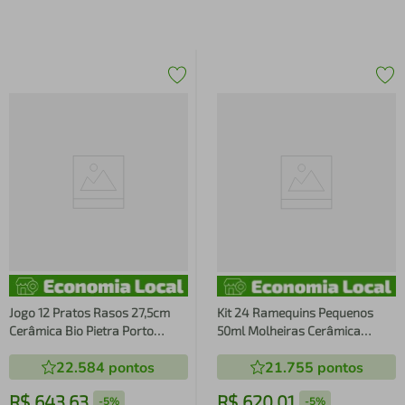
Jogo 12 Pratos Rasos 27,5cm
Kit 24 Ramequins Pequenos
Cerâmica Bio Pietra Porto
50ml Molheiras Cerâmica
Brasil Orgânico Mesa Posta
Oceano Por
22.584
pontos
21.755
pontos
Restaurante
R$
643
,
63
R$
620
,
01
-
5%
-
5%