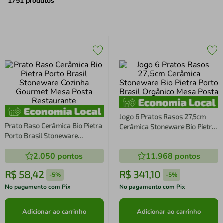
air fryer
4
º
1751
produtos
iphone
5
º
Jogo 6 Pratos Rasos 27,5cm
Prato Raso Cerâmica Bio Pietra
Cerâmica Stoneware Bio Pietra
Porto Brasil Stoneware
Porto Brasil Orgânico Mesa
Cozinha Gourmet Mesa Posta
Posta
2.050
pontos
11.968
pontos
Restaurante
R$
58
,
42
R$
341
,
10
-
5%
-
5%
No pagamento com Pix
No pagamento com Pix
Adicionar ao carrinho
Adicionar ao carrinho