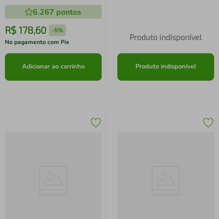
Brasil
Posta Bio Bananê 36 peças
6.267
pontos
Pratos Xícaras e Pires
R$
178
,
60
-
5%
Produto indisponível
No pagamento com Pix
Adicionar ao carrinho
Produto indisponível