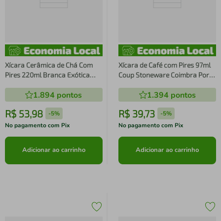
Xícara Cerâmica de Chá Com
Xícara de Café com Pires 97ml
Pires 220ml Branca Exótica
Coup Stoneware Coimbra Porto
Porto Brasil Mesa Posta
Brasil Cafezinho
1.894
pontos
1.394
pontos
Stoneware
R$
53
,
98
R$
39
,
73
-
5%
-
5%
No pagamento com Pix
No pagamento com Pix
Adicionar ao carrinho
Adicionar ao carrinho