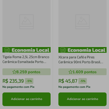
Tigela Roma 2,5L 25cm Branco
Xícara para Café e Pires
Cerâmica Esmaltada Porto
Cerâmica 90ml Porto Brasil
Brasil
Avulso Basic Dove Cafezinho
8.259
pontos
1.609
pontos
R$
235
,
39
R$
45
,
87
-
5%
-
5%
No pagamento com Pix
No pagamento com Pix
Adicionar ao carrinho
Adicionar ao carrinho