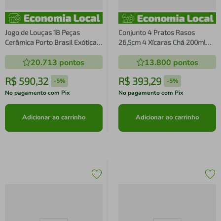
Jogo de Louças 18 Peças
Conjunto 4 Pratos Rasos
Cerâmica Porto Brasil Exótica
26,5cm 4 Xícaras Chá 200ml
Verde
com Pires
20.713
pontos
13.800
pontos
R$
590
,
32
R$
393
,
29
-
5%
-
5%
No pagamento com Pix
No pagamento com Pix
Adicionar ao carrinho
Adicionar ao carrinho