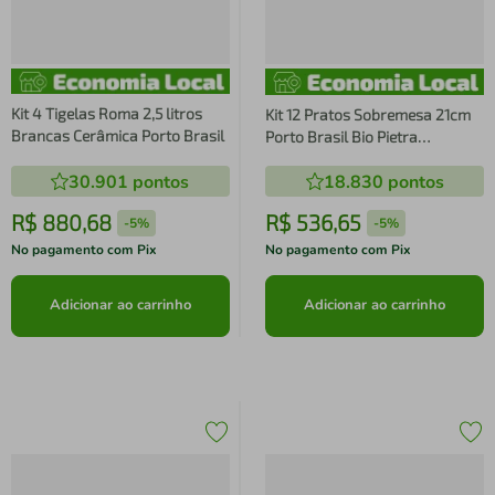
Kit 4 Tigelas Roma 2,5 litros
Kit 12 Pratos Sobremesa 21cm
Brancas Cerâmica Porto Brasil
Porto Brasil Bio Pietra
Cerâmica Stoneware Mesa
30.901
pontos
18.830
pontos
Posta Restaurante
R$
880
,
68
R$
536
,
65
-
5%
-
5%
No pagamento com Pix
No pagamento com Pix
Adicionar ao carrinho
Adicionar ao carrinho