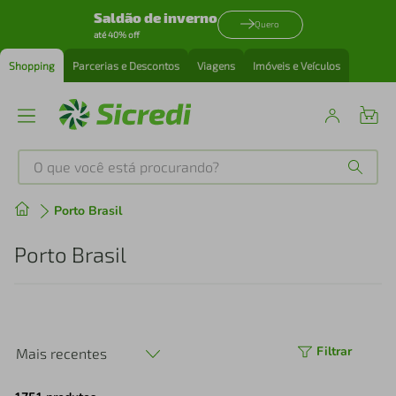
Saldão de inverno
Quero
até 40% off
Shopping
Parcerias e Descontos
Viagens
Imóveis e Veículos
O que você está procurando?
Produtos mais buscados
Porto Brasil
tenis
1
º
Porto Brasil
cafeteira
2
º
perfume
3
º
Filtrar
Mais recentes