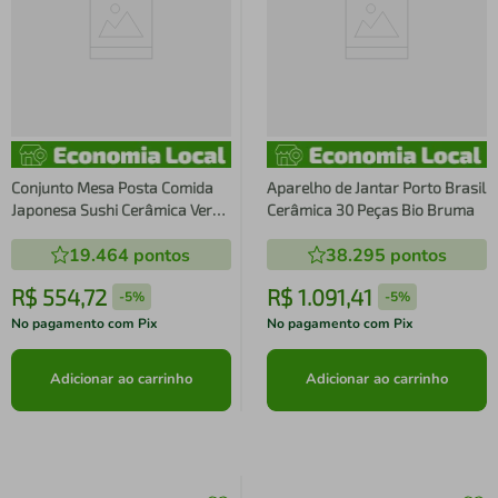
Conjunto Mesa Posta Comida
Aparelho de Jantar Porto Brasil
Japonesa Sushi Cerâmica Verde
Cerâmica 30 Peças Bio Bruma
12p
19.464
pontos
38.295
pontos
R$
554
,
72
R$
1
.
091
,
41
-
5%
-
5%
No pagamento com Pix
No pagamento com Pix
Adicionar ao carrinho
Adicionar ao carrinho