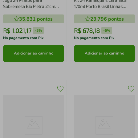
Jogo 24 Pratos para
Kit 24 Ramequins Cerâmica
Sobremesa Bio Pietra 21cm
170ml Porto Brasil Linhas
Porto Brasil C
Greenery
35.831
pontos
23.796
pontos
R$
1
.
021
,
17
R$
678
,
18
-
5%
-
5%
No pagamento com Pix
No pagamento com Pix
Adicionar ao carrinho
Adicionar ao carrinho