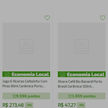
Jogo 6 Xícaras Cafezinho Com
Xícara Café Bio Bananê Porto
Pires 90ml Cerâmica Porto
Brasil Cerâmica 120ml
Brasil Day by Day Stoneware
Cafezinho Cozinha Mesa Posta
9.596
pontos
1.659
pontos
Azul Basic Dove
R$
273
,
48
R$
47
,
27
-
5%
-
5%