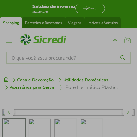
Saldão de inverno
Quero
até 40% off
Shopping
Parcerias e Descontos
Viagens
Imóveis e Veículos
O que você está procurando?
Produtos mais buscados
Casa e Decoração
Utilidades Domésticas
tenis
1
º
Pote Hermético Plástico 1L Organizador Tampa Natural Porta Alimentos Ou Block
Acessórios para Servir
cafeteira
2
º
perfume
3
º