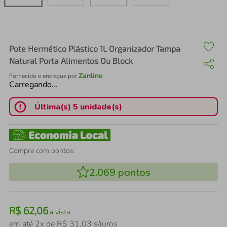
air fryer
4
º
iphone
5
º
Pote Hermético Plástico 1L Organizador Tampa
Natural Porta Alimentos Ou Block
Zanline
Fornecido e entregue por
Carregando…
Última(s) 5 unidade(s)
Compre com pontos:
2.069
pontos
R$
62
,
06
à vista
em até
2
x de
R$
31
,
03
s/juros