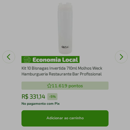
m-
Kit
Mel
Kit 10 Bisnagas Invertida 710ml Molhos Weck
Hamburgueria Restaurante Bar Profissional
11.619
pontos
R$
331
,
14
R
-
5%
No pagamento com Pix
No 
Adicionar ao carrinho