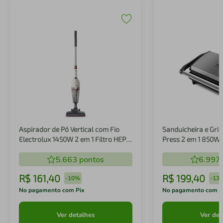
Aspirador de Pó Vertical com Fio
Sanduicheira e Gril
Electrolux 1450W 2 em 1 Filtro HEPA
Press 2 em 1 850W
Branco (STK14B)
5.663
pontos
6.997
R$
161
,
40
R$
199
,
40
-
10%
-
13
No pagamento com Pix
No pagamento com P
Ver detalhes
Ver det