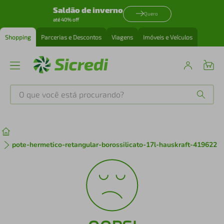
Saldão de inverno
Quero
até 40% off
Shopping
Parcerias e Descontos
Viagens
Imóveis e Veículos
O que você está procurando?
Produtos mais buscados
tenis
1
º
pote-hermetico-retangular-borossilicato-17l-hauskraft-419622
cafeteira
2
º
perfume
3
º