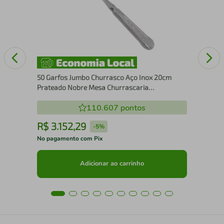
Ino
50 Garfos Jumbo Churrasco Aço Inox 20cm
Prateado Nobre Mesa Churrascaria
Restaurante
110.607
pontos
R$
3
.
152
,
29
R
-
5%
No pagamento com Pix
No 
Adicionar ao carrinho