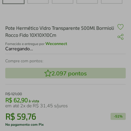
air fryer
4
º
iphone
5
º
Pote Hermético Vidro Transparente 500Ml Bormioli
Rocco Fido 10X10X10Cm
Weconnect
Fornecido e entregue por
Carregando…
Compre com pontos:
2.097
pontos
R$
121
,
00
R$
62
,
90
à vista
em até
2
x de
R$
31
,
45
s/juros
R$
59
,
76
-
51%
No pagamento com Pix