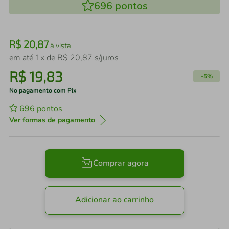
696
pontos
R$
20
,
87
à vista
em até
1
x de
R$
20
,
87
s/juros
R$
19
,
83
-
5%
No pagamento com Pix
696
pontos
Ver formas de pagamento
Comprar agora
Adicionar ao carrinho