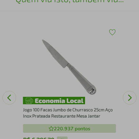
Faq
Chu
Gar
Jogo 100 Facas Jumbo de Churrasco 25cm Aço
Inox Prateada Restaurante Mesa Jantar
220.937
pontos