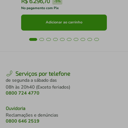
R$
6
.
296
,
70
R
-
5%
No pagamento com Pix
No 
Adicionar ao carrinho
Serviços por telefone
de segunda a sábado das
08h às 20h40 (Exceto feriados)
0800 724 4770
Ouvidoria
Reclamações e denúncias
0800 646 2519