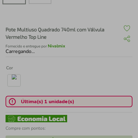
air fryer
4
º
iphone
5
º
Pote Multiuso Quadrado 740ml com Válvula
Vermelho Top Line
Nivalmix
Fornecido e entregue por
Carregando…
Cor
Última(s) 1 unidade(s)
Compre com pontos: