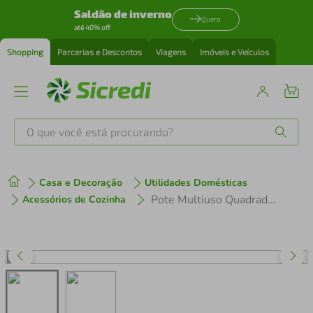
Saldão de inverno
Quero
até 40% off
Shopping
Parcerias e Descontos
Viagens
Imóveis e Veículos
O que você está procurando?
Produtos mais buscados
Casa e Decoração
Utilidades Domésticas
tenis
1
º
Pote Multiuso Quadrado 740ml com Válvula Vermelho Top Line
Acessórios de Cozinha
cafeteira
2
º
perfume
3
º