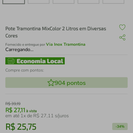
air fryer
4
º
iphone
5
º
Pote Tramontina MixColor 2 Litros em Diversas
Cores
Via Inox Tramontina
Fornecido e entregue por
Carregando…
Compre com pontos:
904
pontos
R$
39
,
19
R$
27
,
11
à vista
em até
1
x de
R$
27
,
11
s/juros
R$
25
,
75
-
34%