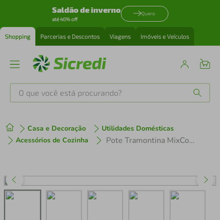
Saldão de inverno
Quero
até 40% off
Shopping
Parcerias e Descontos
Viagens
Imóveis e Veículos
O que você está procurando?
Produtos mais buscados
Casa e Decoração
Utilidades Domésticas
tenis
1
º
Pote Tramontina MixColor 2 Litros em Diversas Cores
Acessórios de Cozinha
cafeteira
2
º
perfume
3
º