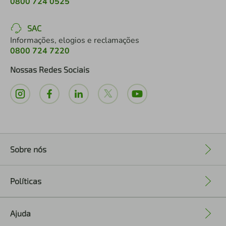
0800 724 0525
SAC
Informações, elogios e reclamações
0800 724 7220
Nossas Redes Sociais
Sobre nós
+
Políticas
+
Ajuda
+