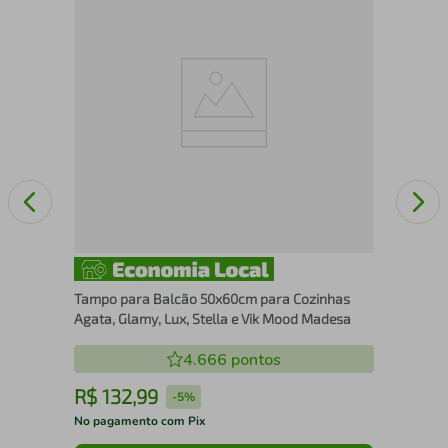
Por
Pia
Tampo para Balcão 50x60cm para Cozinhas
Agata, Glamy, Lux, Stella e Vik Mood Madesa
4.666
pontos
R$
132
,
99
R
-
5%
No pagamento com Pix
No 