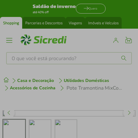
Saldão de inverno
Quero
até 40% off
Shopping
Parcerias e Descontos
Viagens
Imóveis e Veículos
O que você está procurando?
Produtos mais buscados
Casa e Decoração
Utilidades Domésticas
tenis
1
º
Pote Tramontina MixColor em Polipropileno Verde Sálvia 1,5 Litros
Acessórios de Cozinha
cafeteira
2
º
perfume
3
º