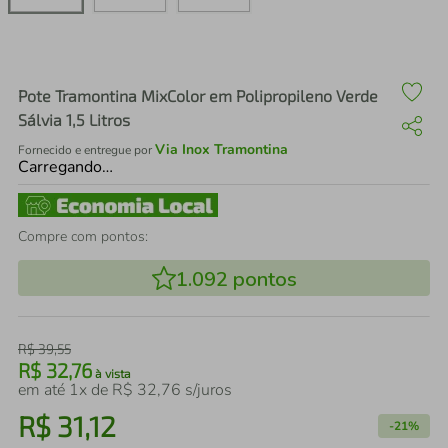
air fryer
4
º
iphone
5
º
Pote Tramontina MixColor em Polipropileno Verde
Sálvia 1,5 Litros
Via Inox Tramontina
Fornecido e entregue por
Carregando…
Compre com pontos:
1.092
pontos
R$
39
,
55
R$
32
,
76
à vista
em até
1
x de
R$
32
,
76
s/juros
R$
31
,
12
-
21%