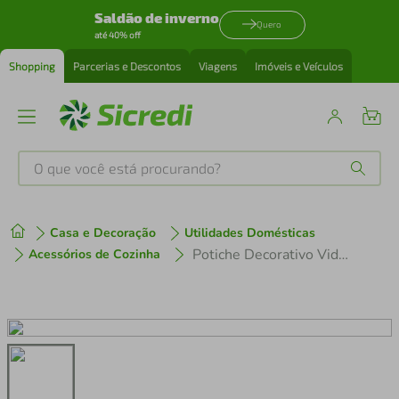
Saldão de inverno
Quero
até 40% off
Shopping
Parcerias e Descontos
Viagens
Imóveis e Veículos
O que você está procurando?
Produtos mais buscados
Casa e Decoração
Utilidades Domésticas
tenis
1
º
Potiche Decorativo Vidro Meli Hauskraft 24,5cm
Acessórios de Cozinha
cafeteira
2
º
perfume
3
º