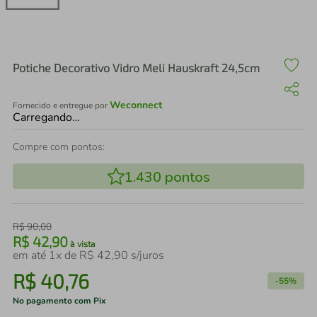
air fryer
4
º
iphone
5
º
Potiche Decorativo Vidro Meli Hauskraft 24,5cm
Weconnect
Fornecido e entregue por
Carregando…
Compre com pontos:
1.430
pontos
R$
90
,
00
R$
42
,
90
à vista
em até
1
x de
R$
42
,
90
s/juros
R$
40
,
76
-
55%
No pagamento com Pix