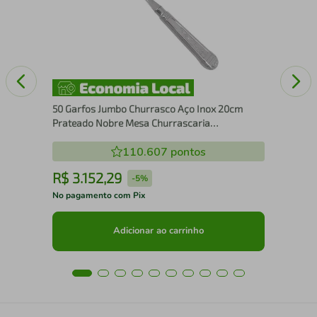
Aga
50 Garfos Jumbo Churrasco Aço Inox 20cm
Prateado Nobre Mesa Churrascaria
Restaurante
110.607
pontos
R$
3
.
152
,
29
R
-
5%
No pagamento com Pix
No 
Adicionar ao carrinho