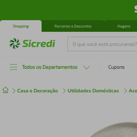
Shopping
Parcerias e Descontos
Viagens
O que você está procurando?
Produtos mais buscados
Todos os Departamentos
Cupons
tenis
1
º
Casa e Decoração
Utilidades Domésticas
Ace
cafeteira
2
º
perfume
3
º
air fryer
4
º