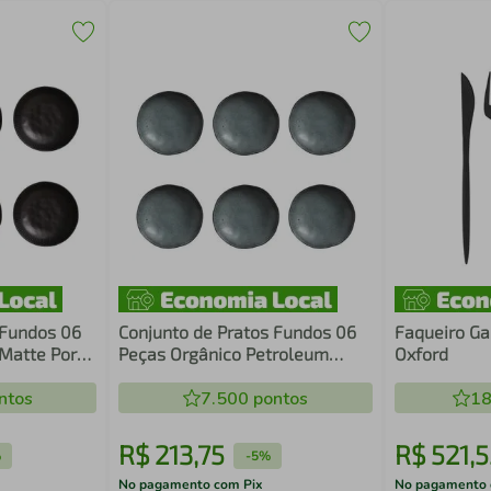
 Fundos 06
Conjunto de Pratos Fundos 06
Faqueiro Ga
 Matte Porto
Peças Orgânico Petroleum
Oxford
Porto Brasil
ntos
7.500
pontos
18
R$
213
,
75
R$
521
,
5
%
-
5%
No pagamento com Pix
No pagamento 