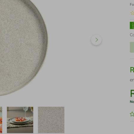
Fo
C
e
No