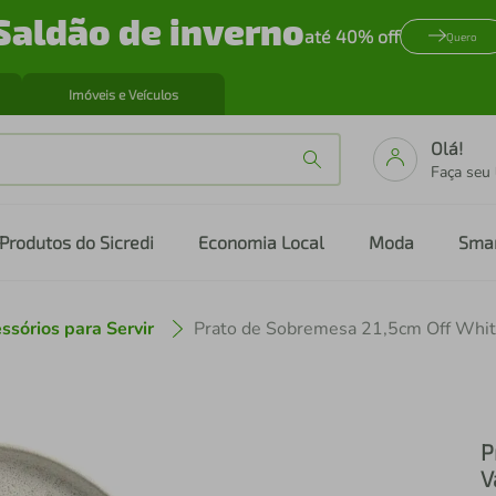
Saldão de inverno
até 40% off
Quero
Imóveis e Veículos
Olá!
Faça seu
Produtos do Sicredi
Economia Local
Moda
Sma
ssórios para Servir
P
V