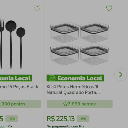
Kit 
Trav
Sala
rbo 16 Peças Black
Kit 4 Potes Herméticos 1L
Natural Quadrado Porta
Mantimentos Ou Block Plástico
.300
pontos
7.899
pontos
5
R$
225
,
13
R$
-
5%
-
5%
com Pix
No pagamento com Pix
No pa