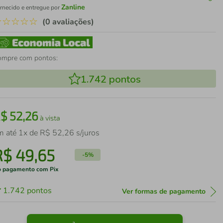
Zanline
rnecido e entregue por
☆
☆
☆
☆
☆
(0 avaliações)
ompre com pontos:
1.742
pontos
R$
52
,
26
à vista
m até
1
x de
R$
52
,
26
s/juros
R$
49
,
65
-
5%
 pagamento com Pix
1.742
pontos
Ver formas de pagamento