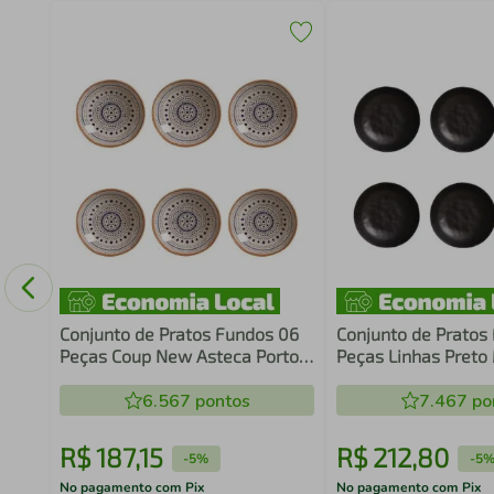
Conjunto de Pratos Fundos 06
Conjunto de Pratos
Peças Coup New Asteca Porto
Peças Linhas Preto
Brasil
Brasil
6.567
pontos
7.467
po
R$
187
,
15
R$
212
,
80
-
5%
-
5
No pagamento com Pix
No pagamento com Pix