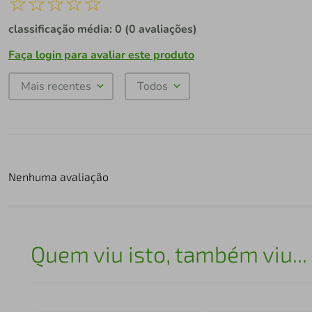
☆
☆
☆
☆
☆
classificação média: 0
(0 avaliações)
Faça login para avaliar este produto
Mais recentes
Todos
Nenhuma avaliação
Quem viu isto, também viu...