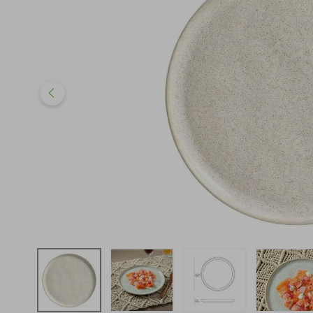
iphone
5
º