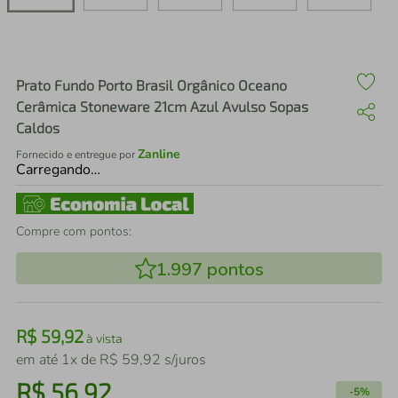
air fryer
4
º
iphone
5
º
Prato Fundo Porto Brasil Orgânico Oceano
Cerâmica Stoneware 21cm Azul Avulso Sopas
Caldos
Zanline
Fornecido e entregue por
Carregando…
Compre com pontos:
1.997
pontos
R$
59
,
92
à vista
em até
1
x de
R$
59
,
92
s/juros
R$
56
,
92
-
5%