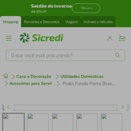
Saldão de inverno
Quero
até 40% off
Shopping
Parcerias e Descontos
Viagens
Imóveis e Veículos
O que você está procurando?
Produtos mais buscados
Casa e Decoração
Utilidades Domésticas
tenis
1
º
Prato Fundo Porto Brasil Orgânico Oceano Cerâmica Stoneware 21cm Azul Avulso Sopas Caldos
Acessórios para Servir
cafeteira
2
º
perfume
3
º