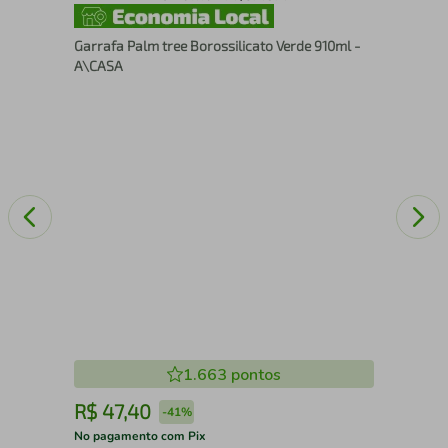
Inox
Pot
Garrafa Palm tree Borossilicato Verde 910ml -
Man
A\CASA
1.663
pontos
R$
47
,
40
R
-
41%
No pagamento com Pix
No 