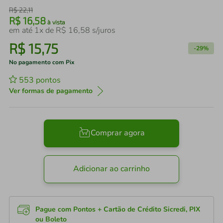
R$
22
,
11
R$
16
,
58
à vista
em até
1
x de
R$
16
,
58
s/juros
R$
15
,
75
-
29%
No pagamento com Pix
553
pontos
Ver formas de pagamento
Comprar agora
Adicionar ao carrinho
Pague com Pontos + Cartão de Crédito Sicredi, PIX
ou Boleto