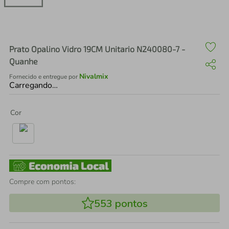
air fryer
4
º
iphone
5
º
Prato Opalino Vidro 19CM Unitario N240080-7 -
Quanhe
Nivalmix
Fornecido e entregue por
Carregando…
Cor
Compre com pontos:
553
pontos