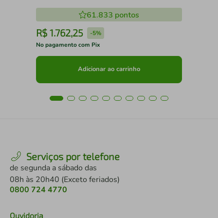
61.833
pontos
R$
1
.
762
,
25
R
-
5%
No pagamento com Pix
No 
Adicionar ao carrinho
Serviços por telefone
de segunda a sábado das
08h às 20h40 (Exceto feriados)
0800 724 4770
Ouvidoria