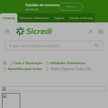
Saldão de inverno
Quero
até 40% off
Shopping
Parcerias e Descontos
Viagens
Imóveis e Veículos
O que você está procurando?
Produtos mais buscados
Casa e Decoração
Utilidades Domésticas
tenis
1
º
Prato Opalino Vidro 19CM Unitario N240080-7 - Quanhe
Aparelhos para Jantar
cafeteira
2
º
perfume
3
º