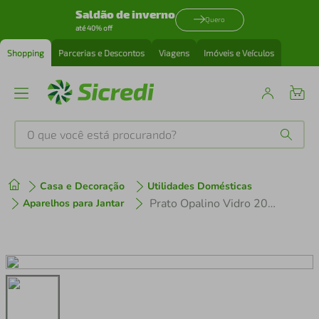
Saldão de inverno
Quero
até 40% off
Shopping
Parcerias e Descontos
Viagens
Imóveis e Veículos
O que você está procurando?
Produtos mais buscados
Casa e Decoração
Utilidades Domésticas
tenis
1
º
Prato Opalino Vidro 20CM Unitario N240084-6 - Quanhe
Aparelhos para Jantar
cafeteira
2
º
perfume
3
º