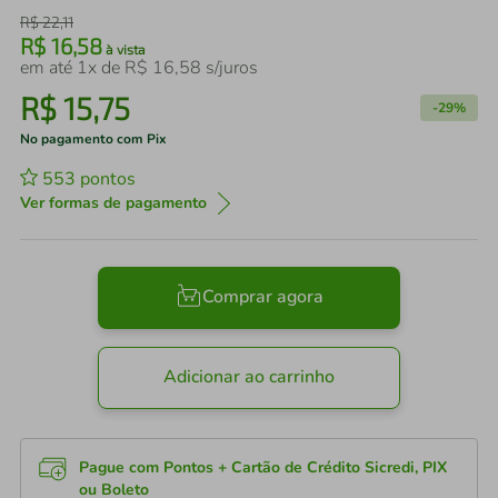
R$
22
,
11
R$
16
,
58
à vista
em até
1
x de
R$
16
,
58
s/juros
R$
15
,
75
-
29%
No pagamento com Pix
553
pontos
Ver formas de pagamento
Comprar agora
Adicionar ao carrinho
Pague com Pontos + Cartão de Crédito Sicredi, PIX
ou Boleto