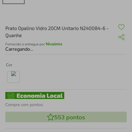
air fryer
4
º
iphone
5
º
Prato Opalino Vidro 20CM Unitario N240084-6 -
Quanhe
Nivalmix
Fornecido e entregue por
Carregando…
Cor
Compre com pontos:
553
pontos