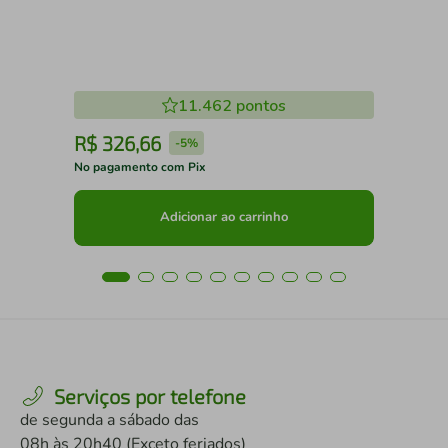
11.462
pontos
R$
326
,
66
R
-
5%
No pagamento com Pix
No 
Adicionar ao carrinho
Serviços por telefone
de segunda a sábado das
08h às 20h40 (Exceto feriados)