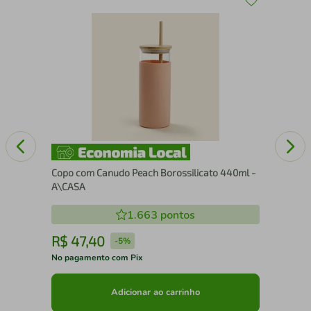
com
Faq
Fac
Copo com Canudo Peach Borossilicato 440ml -
A\CASA
1.663
pontos
R$
47
,
40
R
-
5%
No pagamento com Pix
No 
Adicionar ao carrinho