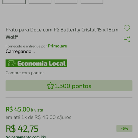
air fryer
4
º
iphone
5
º
Prato para Doce com Pé Butterfly Cristal 15 x 18cm
Wolff
Primolare
Fornecido e entregue por
Carregando…
Compre com pontos:
1.500
pontos
R$
45
,
00
à vista
em até
1
x de
R$
45
,
00
s/juros
R$
42
,
75
-
5%
No pagamento com Pix