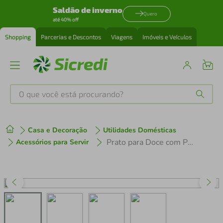
Saldão de inverno
Quero
até 40% off
Shopping
Parcerias e Descontos
Viagens
Imóveis e Veículos
O que você está procurando?
Produtos mais buscados
Casa e Decoração
Utilidades Domésticas
tenis
1
º
Prato para Doce com Pé Butterfly Cristal 15 x 18cm Wolff
Acessórios para Servir
cafeteira
2
º
perfume
3
º