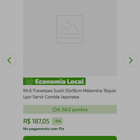
a
Kit
Man
Kit 6 Travessas Sushi 35x16cm Melamina Tóquio
Lyor Servir Comida Japonesa
6.563
pontos
R$
187
,
05
R
-
5%
No pagamento com Pix
No 