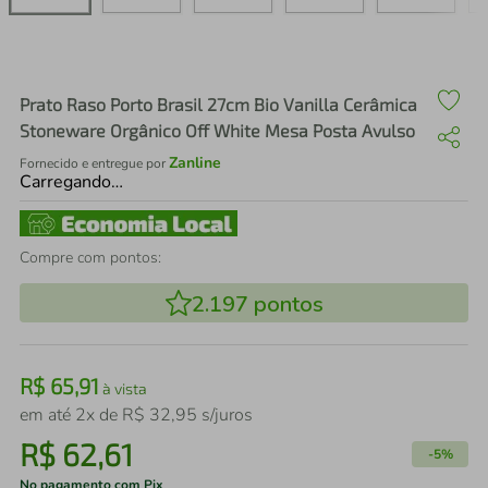
air fryer
4
º
iphone
5
º
Prato Raso Porto Brasil 27cm Bio Vanilla Cerâmica
Stoneware Orgânico Off White Mesa Posta Avulso
Zanline
Fornecido e entregue por
Carregando…
Compre com pontos:
2.197
pontos
R$
65
,
91
à vista
em até
2
x de
R$
32
,
95
s/juros
R$
62
,
61
-
5%
No pagamento com Pix