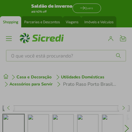
Saldão de inverno
Quero
até 40% off
Shopping
Parcerias e Descontos
Viagens
Imóveis e Veículos
O que você está procurando?
Produtos mais buscados
Casa e Decoração
Utilidades Domésticas
tenis
1
º
Prato Raso Porto Brasil 27cm Bio Vanilla Cerâmica Stoneware Orgânico Off White Mesa Posta Avulso
Acessórios para Servir
cafeteira
2
º
perfume
3
º