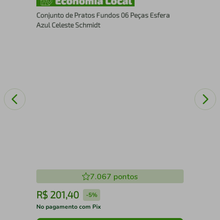
Con
Conjunto de Pratos Fundos 06 Peças Esfera
Pre
Azul Celeste Schmidt
7.067
pontos
R$
201
,
40
R
-
5%
No pagamento com Pix
No 