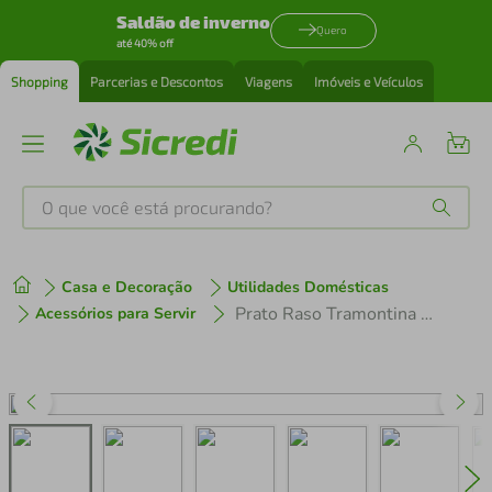
Saldão de inverno
Quero
até 40% off
Shopping
Parcerias e Descontos
Viagens
Imóveis e Veículos
O que você está procurando?
Produtos mais buscados
Casa e Decoração
Utilidades Domésticas
tenis
1
º
Prato Raso Tramontina Chicago 25cm em Porcelana Decorada
Acessórios para Servir
cafeteira
2
º
perfume
3
º