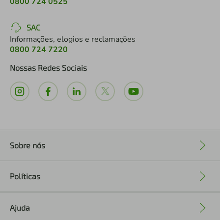
0800 724 0525
SAC
Informações, elogios e reclamações
0800 724 7220
Nossas Redes Sociais
Sobre nós
+
Políticas
+
Ajuda
+