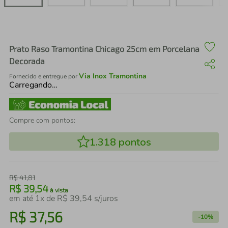
air fryer
4
º
iphone
5
º
Prato Raso Tramontina Chicago 25cm em Porcelana
Decorada
Via Inox Tramontina
Fornecido e entregue por
Carregando…
Compre com pontos:
1.318
pontos
R$
41
,
81
R$
39
,
54
à vista
em até
1
x de
R$
39
,
54
s/juros
R$
37
,
56
-
10%