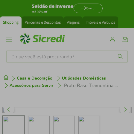
Saldão de inverno
Quero
até 40% off
Shopping
Parcerias e Descontos
Viagens
Imóveis e Veículos
O que você está procurando?
Produtos mais buscados
Casa e Decoração
Utilidades Domésticas
tenis
1
º
Prato Raso Tramontina Lineare 25cm em Porcelana Decorada
Acessórios para Servir
cafeteira
2
º
perfume
3
º