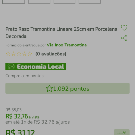
air fryer
4
º
iphone
5
º
Prato Raso Tramontina Lineare 25cm em Porcelana
Decorada
Via Inox Tramontina
Fornecido e entregue por
☆
☆
☆
☆
☆
(0 avaliações)
Compre com pontos:
1.092
pontos
R$
35
,
03
R$
32
,
76
à vista
em até
1
x de
R$
32
,
76
s/juros
R$
31
,
12
-
11%