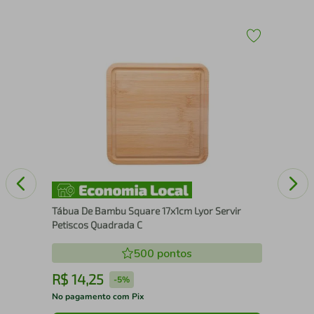
Pot
Man
Tábua De Bambu Square 17x1cm Lyor Servir
Petiscos Quadrada C
500
pontos
R$
14
,
25
R
-
5%
No pagamento com Pix
No 