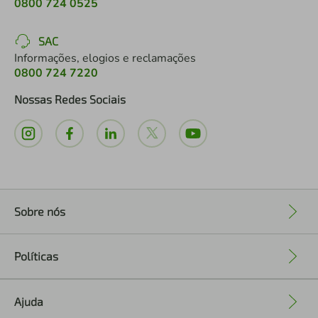
0800 724 0525
SAC
Informações, elogios e reclamações
0800 724 7220
Nossas Redes Sociais
Sobre nós
+
Políticas
+
Ajuda
+