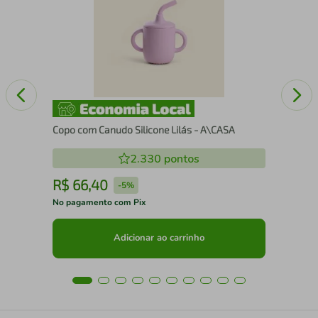
 de
Táb
Ham
Copo com Canudo Silicone Lilás - A\CASA
2.330
pontos
R$
66
,
40
R
-
5%
No pagamento com Pix
No 
Adicionar ao carrinho