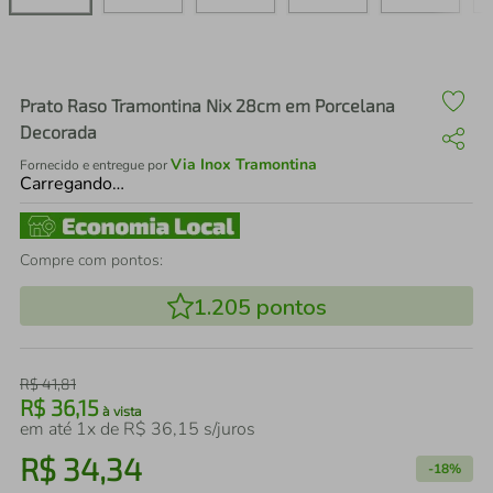
air fryer
4
º
iphone
5
º
Prato Raso Tramontina Nix 28cm em Porcelana
Decorada
Via Inox Tramontina
Fornecido e entregue por
Carregando…
Compre com pontos:
1.205
pontos
R$
41
,
81
R$
36
,
15
à vista
em até
1
x de
R$
36
,
15
s/juros
R$
34
,
34
-
18%