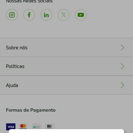
Nossas Redes Sociais
Sobre nós
+
Políticas
+
Ajuda
+
Formas de Pagamento