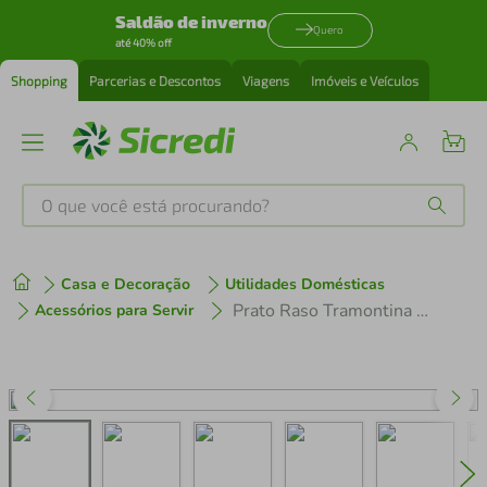
Saldão de inverno
Quero
até 40% off
Shopping
Parcerias e Descontos
Viagens
Imóveis e Veículos
O que você está procurando?
Produtos mais buscados
Casa e Decoração
Utilidades Domésticas
tenis
1
º
Prato Raso Tramontina Nix 28cm em Porcelana Decorada
Acessórios para Servir
cafeteira
2
º
perfume
3
º