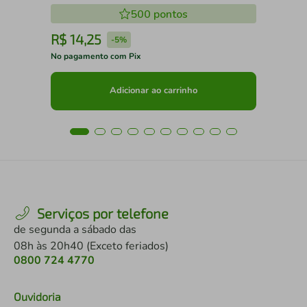
500
pontos
R$
14
,
25
R
-
5%
No pagamento com Pix
No 
Adicionar ao carrinho
Serviços por telefone
de segunda a sábado das
08h às 20h40 (Exceto feriados)
0800 724 4770
Ouvidoria