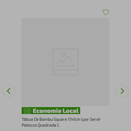
Con
For
Tábua De Bambu Square 17x1cm Lyor Servir
Petiscos Quadrada C