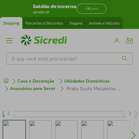
Saldão de inverno
Quero
até 40% off
Shopping
Parcerias e Descontos
Viagens
Imóveis e Veículos
O que você está procurando?
Produtos mais buscados
Casa e Decoração
Utilidades Domésticas
tenis
1
º
Prato Sushi Melamina Preto 30x15cm Lyor Tóquio Plástico Comida Japonesa
Acessórios para Servir
cafeteira
2
º
perfume
3
º