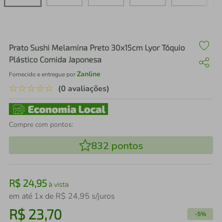
air fryer
4
º
iphone
5
º
Prato Sushi Melamina Preto 30x15cm Lyor Tóquio
Plástico Comida Japonesa
Zanline
Fornecido e entregue por
☆
☆
☆
☆
☆
(0 avaliações)
Compre com pontos:
832
pontos
R$
24
,
95
à vista
em até
1
x de
R$
24
,
95
s/juros
R$
23
,
70
-
5%