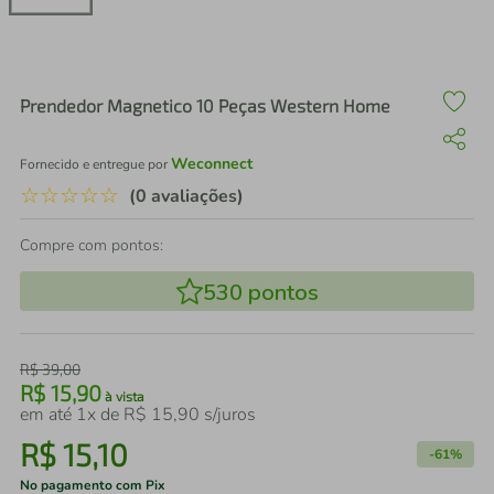
air fryer
4
º
iphone
5
º
Prendedor Magnetico 10 Peças Western Home
Weconnect
Fornecido e entregue por
☆
☆
☆
☆
☆
(0 avaliações)
Compre com pontos:
530
pontos
R$
39
,
00
R$
15
,
90
à vista
em até
1
x de
R$
15
,
90
s/juros
R$
15
,
10
-
61%
No pagamento com Pix