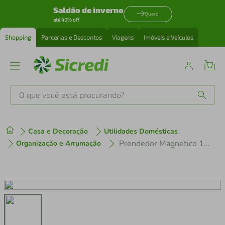
Saldão de inverno
Quero
até 40% off
Shopping
Parcerias e Descontos
Viagens
Imóveis e Veículos
O que você está procurando?
Produtos mais buscados
Casa e Decoração
Utilidades Domésticas
tenis
1
º
Prendedor Magnetico 10 Peças Western Home
Organização e Arrumação
cafeteira
2
º
perfume
3
º