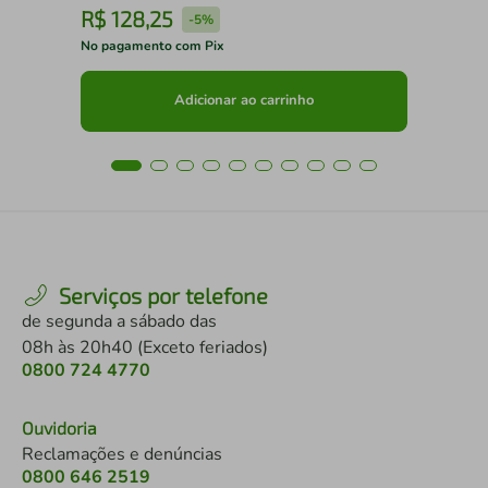
R$
128
,
25
R
-
5%
No pagamento com Pix
No 
Adicionar ao carrinho
Serviços por telefone
de segunda a sábado das
08h às 20h40 (Exceto feriados)
0800 724 4770
Ouvidoria
Reclamações e denúncias
0800 646 2519