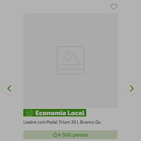
Lix
Lixeira com Pedal Trium 30 L Branco Ou
4.500
pontos