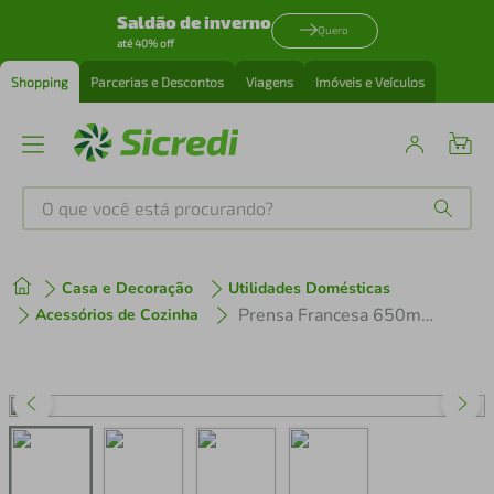
Saldão de inverno
Quero
até 40% off
Shopping
Parcerias e Descontos
Viagens
Imóveis e Veículos
O que você está procurando?
Produtos mais buscados
Casa e Decoração
Utilidades Domésticas
tenis
1
º
Prensa Francesa 650ml 6.3.461 Preta - Unitermi
Acessórios de Cozinha
cafeteira
2
º
perfume
3
º