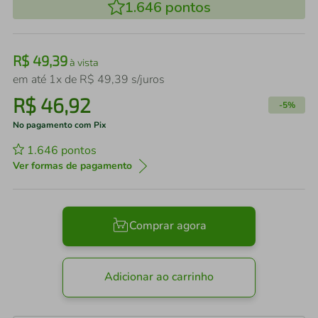
1.646
pontos
R$
49
,
39
à vista
em até
1
x de
R$
49
,
39
s/juros
R$
46
,
92
-
5%
No pagamento com Pix
1.646
pontos
Ver formas de pagamento
Comprar agora
Adicionar ao carrinho