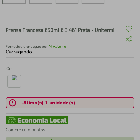
air fryer
4
º
iphone
5
º
Prensa Francesa 650ml 6.3.461 Preta - Unitermi
Nivalmix
Fornecido e entregue por
Carregando…
Cor
Última(s) 1 unidade(s)
Compre com pontos: