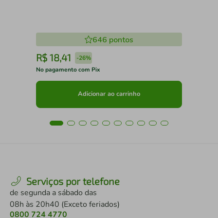
646
pontos
R$
18
,
41
R
-
26%
No pagamento com Pix
No 
Adicionar ao carrinho
Serviços por telefone
de segunda a sábado das
08h às 20h40 (Exceto feriados)
0800 724 4770