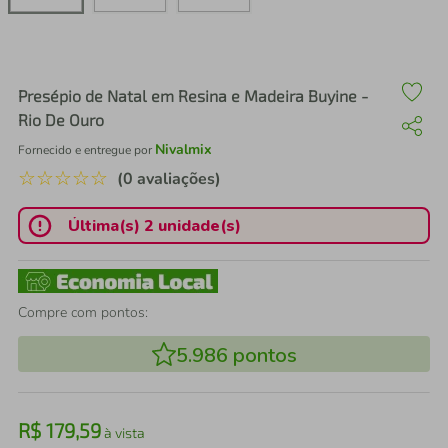
air fryer
4
º
iphone
5
º
Presépio de Natal em Resina e Madeira Buyine -
Rio De Ouro
Nivalmix
Fornecido e entregue por
☆
☆
☆
☆
☆
(0 avaliações)
Última(s) 2 unidade(s)
Compre com pontos:
5.986
pontos
R$
179
,
59
à vista