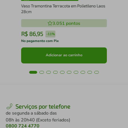
Vaso Tramontina Terracota em Polietileno Laos
28cm
3.051
pontos
R$
86
,
95
R
-
11%
No pagamento com Pix
No 
Adicionar ao carrinho
Serviços por telefone
de segunda a sábado das
08h às 20h40 (Exceto feriados)
0800 724 4770