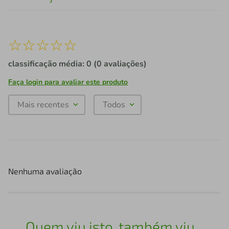
☆
☆
☆
☆
☆
classificação média: 0
(0 avaliações)
Faça login para avaliar este produto
Mais recentes
Todos
Nenhuma avaliação
Quem viu isto, também viu...