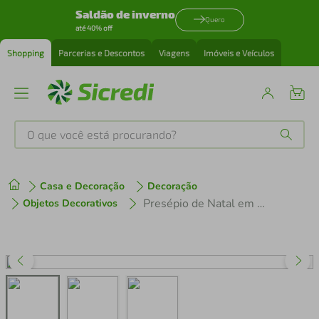
Saldão de inverno
Quero
até 40% off
Shopping
Parcerias e Descontos
Viagens
Imóveis e Veículos
O que você está procurando?
Produtos mais buscados
Casa e Decoração
Decoração
tenis
1
º
Presépio de Natal em Resina e Madeira Buyine - Rio De Ouro
Objetos Decorativos
cafeteira
2
º
perfume
3
º