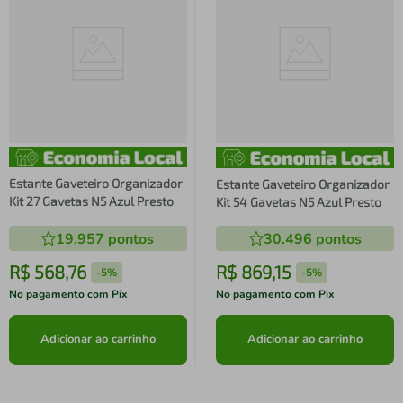
Estante Gaveteiro Organizador
Estante Gaveteiro Organizador
Kit 27 Gavetas N5 Azul Presto
Kit 54 Gavetas N5 Azul Presto
19.957
pontos
30.496
pontos
R$
568
,
76
R$
869
,
15
-
5%
-
5%
No pagamento com Pix
No pagamento com Pix
Adicionar ao carrinho
Adicionar ao carrinho