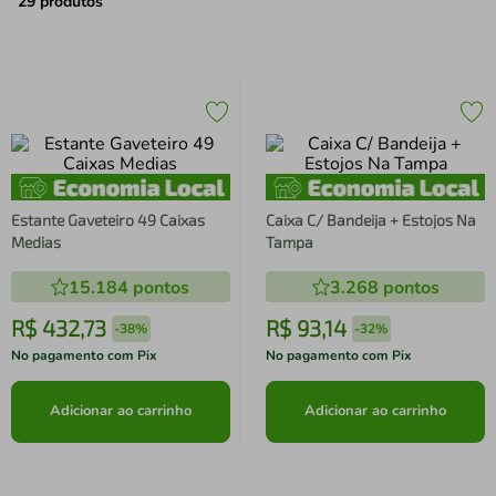
air fryer
4
º
29
produtos
iphone
5
º
Estante Gaveteiro 49 Caixas
Caixa C/ Bandeija + Estojos Na
Medias
Tampa
15.184
pontos
3.268
pontos
R$
432
,
73
R$
93
,
14
-
38%
-
32%
No pagamento com Pix
No pagamento com Pix
Adicionar ao carrinho
Adicionar ao carrinho