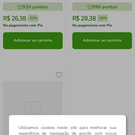
926
pontos
996
pontos
R$
26
,
38
R$
28
,
38
-
32%
-
29%
No pagamento com Pix
No pagamento com Pix
Adicionar ao carrinho
Adicionar ao carrinho
Utilizamos cookies neste site para melhorar sua
experiência de navegação de acordo com nossa