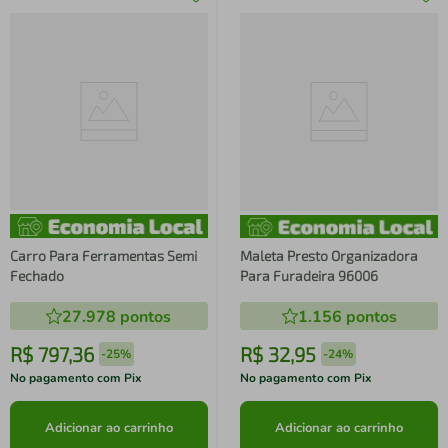
Carro Para Ferramentas Semi
Maleta Presto Organizadora
Fechado
Para Furadeira 96006
27.978
pontos
1.156
pontos
R$
797
,
36
R$
32
,
95
-
25%
-
24%
No pagamento com Pix
No pagamento com Pix
Adicionar ao carrinho
Adicionar ao carrinho