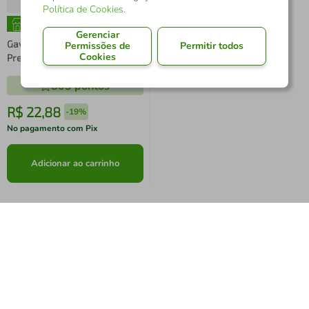
Política de Cookies
.
Gerenciar
Gaveta Plástica Empilhável N3
Permissões de
Permitir todos
Cookies
Preta Presto
803
pontos
R$
22
,
88
-
19%
No pagamento com Pix
Adicionar ao carrinho
Serviços por telefone
de segunda a sábado das