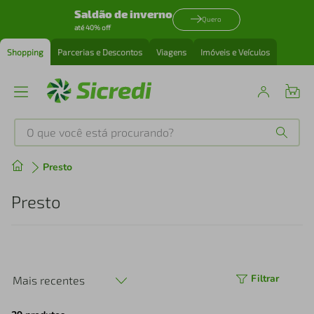
Saldão de inverno
Quero
até 40% off
Shopping
Parcerias e Descontos
Viagens
Imóveis e Veículos
O que você está procurando?
Produtos mais buscados
Presto
tenis
1
º
Presto
cafeteira
2
º
perfume
3
º
Filtrar
Mais recentes