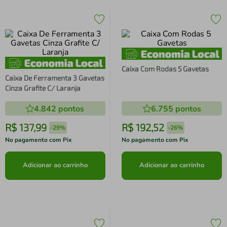
Caixa Com Rodas 5 Gavetas
Caixa De Ferramenta 3 Gavetas
Cinza Grafite C/ Laranja
4.842
pontos
6.755
pontos
R$
137
,
99
R$
192
,
52
-
29%
-
26%
No pagamento com Pix
No pagamento com Pix
Adicionar ao carrinho
Adicionar ao carrinho