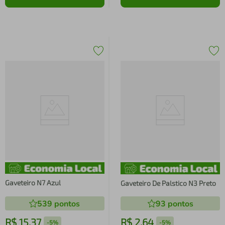
Gaveteiro N7 Azul
Gaveteiro De Palstico N3 Preto
539
pontos
93
pontos
R$
15
,
37
R$
2
,
64
-
5%
-
5%