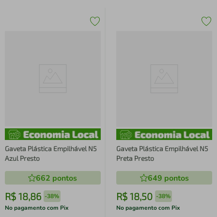
Gaveta Plástica Empilhável N5
Gaveta Plástica Empilhável N5
Azul Presto
Preta Presto
662
pontos
649
pontos
R$
18
,
86
R$
18
,
50
-
38%
-
38%
No pagamento com Pix
No pagamento com Pix