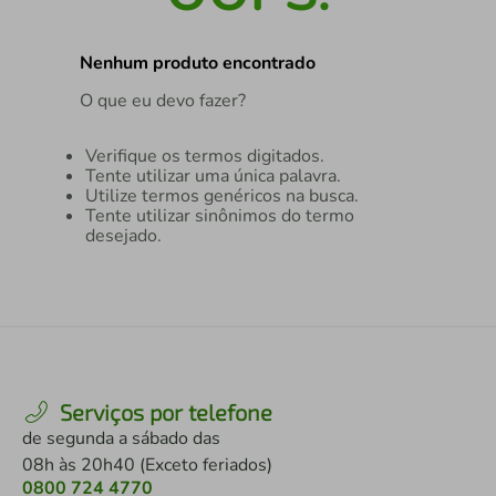
air fryer
4
º
Nenhum produto encontrado
iphone
5
º
O que eu devo fazer?
Verifique os termos digitados.
Tente utilizar uma única palavra.
Utilize termos genéricos na busca.
Tente utilizar sinônimos do termo
desejado.
Serviços por telefone
de segunda a sábado das
08h às 20h40 (Exceto feriados)
0800 724 4770