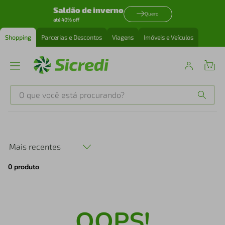
Saldão de inverno
Quero
até 40% off
Shopping
Parcerias e Descontos
Viagens
Imóveis e Veículos
O que você está procurando?
Produtos mais buscados
tenis
1
º
Mais recentes
0
produto
cafeteira
2
º
perfume
3
º
OOPS!