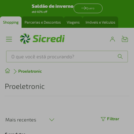
Saldão de inverno
Quero
até 40% off
Shopping
Parcerias e Descontos
Viagens
Imóveis e Veículos
O que você está procurando?
Produtos mais buscados
Proeletronic
tenis
1
º
Proeletronic
cafeteira
2
º
perfume
3
º
Filtrar
Mais recentes