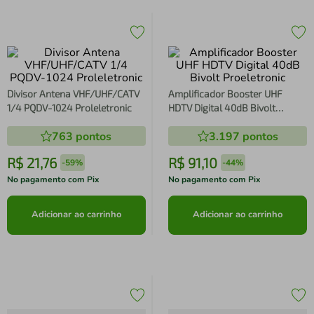
Divisor Antena VHF/UHF/CATV
Amplificador Booster UHF
1/4 PQDV-1024 Proleletronic
HDTV Digital 40dB Bivolt
Proeletronic
763
pontos
3.197
pontos
R$
21
,
76
R$
91
,
10
-
59%
-
44%
No pagamento com Pix
No pagamento com Pix
Adicionar ao carrinho
Adicionar ao carrinho