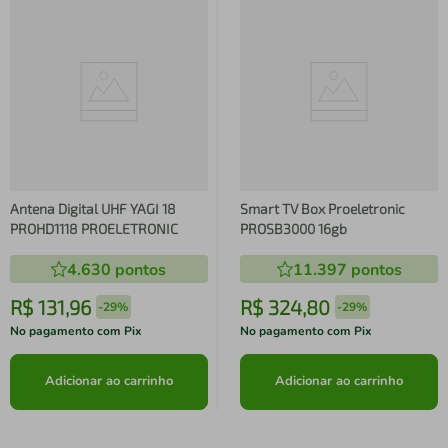
Antena Digital UHF YAGI 18
Smart TV Box Proeletronic
PROHD1118 PROELETRONIC
PROSB3000 16gb
4.630
pontos
11.397
pontos
R$
131
,
96
R$
324
,
80
-
29%
-
29%
No pagamento com Pix
No pagamento com Pix
Adicionar ao carrinho
Adicionar ao carrinho