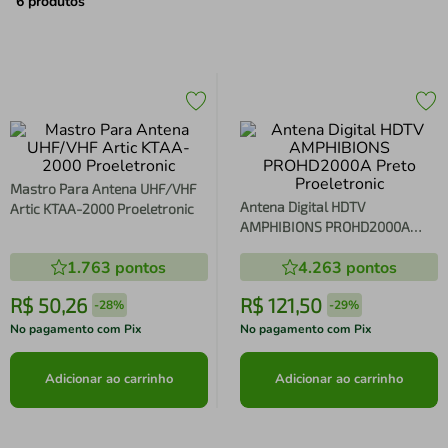
air fryer
4
º
6
produtos
iphone
5
º
Mastro Para Antena UHF/VHF
Antena Digital HDTV
Artic KTAA-2000 Proeletronic
AMPHIBIONS PROHD2000A
Preto Proeletronic
1.763
pontos
4.263
pontos
R$
50
,
26
R$
121
,
50
-
28%
-
29%
No pagamento com Pix
No pagamento com Pix
Adicionar ao carrinho
Adicionar ao carrinho