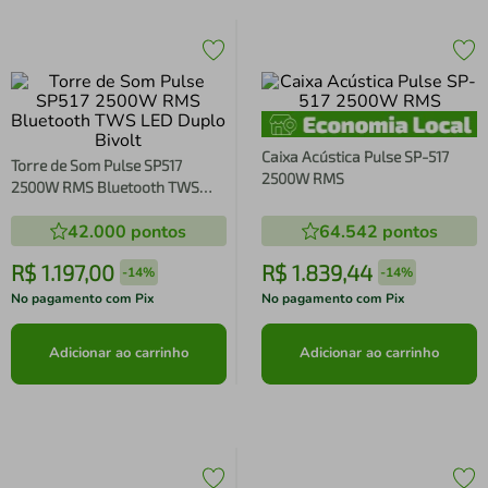
Caixa Acústica Pulse SP-517
Torre de Som Pulse SP517
2500W RMS
2500W RMS Bluetooth TWS
LED Duplo Bivolt
42.000
pontos
64.542
pontos
R$
1
.
197
,
00
R$
1
.
839
,
44
-
14%
-
14%
No pagamento com Pix
No pagamento com Pix
Adicionar ao carrinho
Adicionar ao carrinho