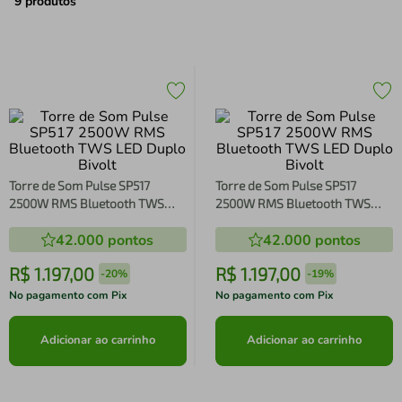
air fryer
4
º
9
produtos
iphone
5
º
Torre de Som Pulse SP517
Torre de Som Pulse SP517
2500W RMS Bluetooth TWS
2500W RMS Bluetooth TWS
LED Duplo Bivolt
LED Duplo Bivolt
42.000
pontos
42.000
pontos
R$
1
.
197
,
00
R$
1
.
197
,
00
-
20%
-
19%
No pagamento com Pix
No pagamento com Pix
Adicionar ao carrinho
Adicionar ao carrinho