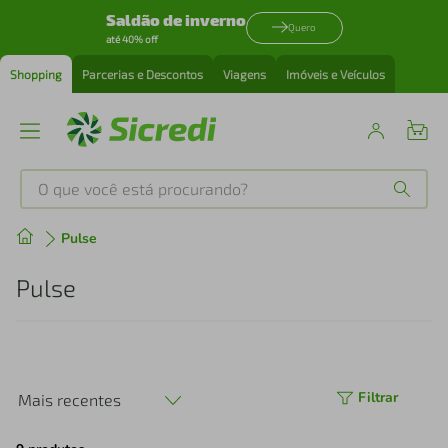
Saldão de inverno
Quero
até 40% off
Shopping
Parcerias e Descontos
Viagens
Imóveis e Veículos
O que você está procurando?
Produtos mais buscados
Pulse
tenis
1
º
Pulse
cafeteira
2
º
perfume
3
º
Filtrar
Mais recentes