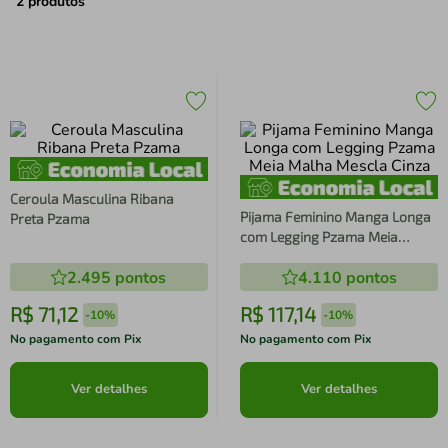
air fryer
4
º
2
produtos
iphone
5
º
Ceroula Masculina Ribana
Pijama Feminino Manga Longa
Preta Pzama
com Legging Pzama Meia
Malha Mescla Cinza
2.495
pontos
4.110
pontos
R$
71
,
12
R$
117
,
14
-
10%
-
10%
No pagamento com Pix
No pagamento com Pix
Ver detalhes
Ver detalhes