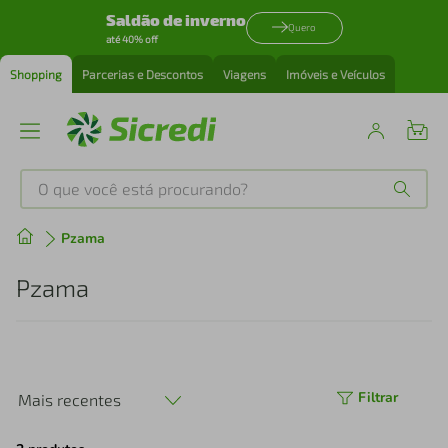
Saldão de inverno
Quero
até 40% off
Shopping
Parcerias e Descontos
Viagens
Imóveis e Veículos
O que você está procurando?
Produtos mais buscados
Pzama
tenis
1
º
Pzama
cafeteira
2
º
perfume
3
º
Filtrar
Mais recentes