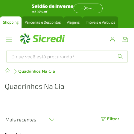
Saldão de inverno
Quero
até 40% off
Shopping
Parcerias e Descontos
Viagens
Imóveis e Veículos
O que você está procurando?
Produtos mais buscados
Quadrinhos Na Cia
tenis
1
º
Quadrinhos Na Cia
cafeteira
2
º
perfume
3
º
Filtrar
Mais recentes