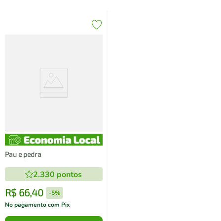
Pau e pedra
2.330
pontos
R$
66
,
40
-
5%
No pagamento com Pix