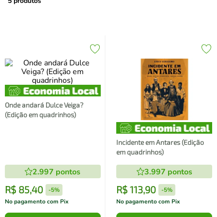
air fryer
4
º
5
produtos
iphone
5
º
Onde andará Dulce Veiga?
(Edição em quadrinhos)
Incidente em Antares (Edição
em quadrinhos)
2.997
pontos
3.997
pontos
R$
85
,
40
R$
113
,
90
-
5%
-
5%
No pagamento com Pix
No pagamento com Pix