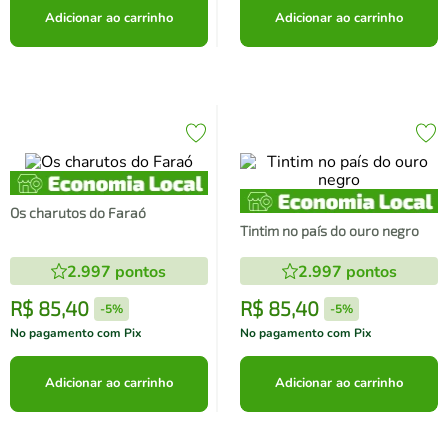
Adicionar ao carrinho
Adicionar ao carrinho
Os charutos do Faraó
Tintim no país do ouro negro
2.997
pontos
2.997
pontos
R$
85
,
40
R$
85
,
40
-
5%
-
5%
No pagamento com Pix
No pagamento com Pix
Adicionar ao carrinho
Adicionar ao carrinho