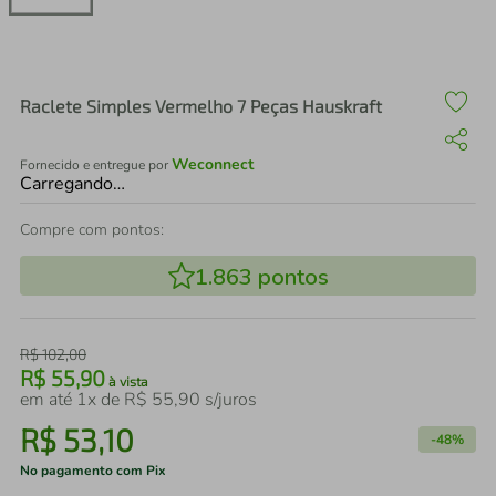
air fryer
4
º
iphone
5
º
Raclete Simples Vermelho 7 Peças Hauskraft
Weconnect
Fornecido e entregue por
Carregando…
Compre com pontos:
1.863
pontos
R$
102
,
00
R$
55
,
90
à vista
em até
1
x de
R$
55
,
90
s/juros
R$
53
,
10
-
48%
No pagamento com Pix