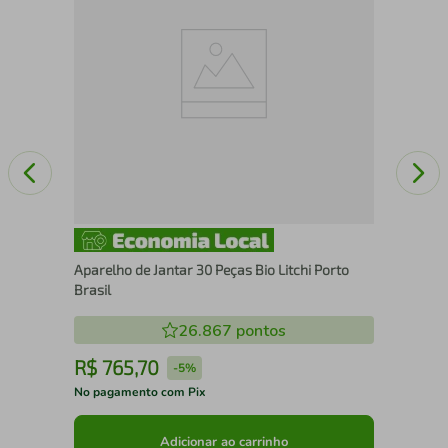
Aparelho de Jantar 30 Peças Bio Litchi Porto
Brasil
26.867
pontos
R$
765
,
70
R
-
5%
No pagamento com Pix
No 
Adicionar ao carrinho