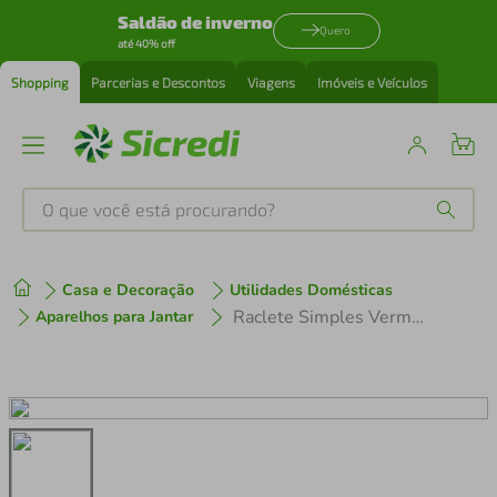
Saldão de inverno
Quero
até 40% off
Shopping
Parcerias e Descontos
Viagens
Imóveis e Veículos
O que você está procurando?
Produtos mais buscados
Casa e Decoração
Utilidades Domésticas
tenis
1
º
Raclete Simples Vermelho 7 Peças Hauskraft
Aparelhos para Jantar
cafeteira
2
º
perfume
3
º