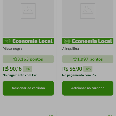
Missa negra
A inquilina
3.163
pontos
1.997
pontos
R$
90
,
16
R$
56
,
90
-
5%
-
5%
No pagamento com Pix
No pagamento com Pix
Adicionar ao carrinho
Adicionar ao carrinho