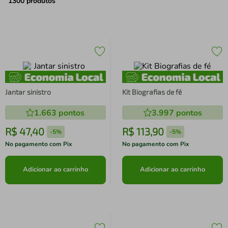
air fryer
4
º
1300
produtos
iphone
5
º
Jantar sinistro
Kit Biografias de fé
1.663
pontos
3.997
pontos
R$
47
,
40
R$
113
,
90
-
5%
-
5%
No pagamento com Pix
No pagamento com Pix
Adicionar ao carrinho
Adicionar ao carrinho