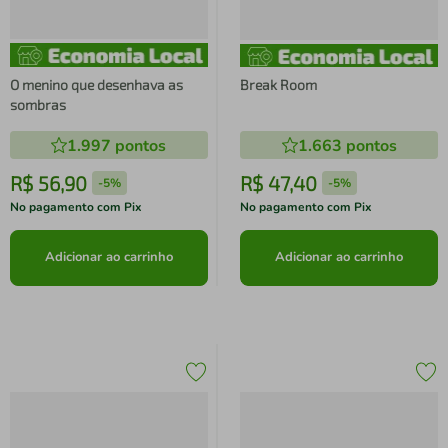
O menino que desenhava as
Break Room
sombras
1.997
pontos
1.663
pontos
R$
56
,
90
R$
47
,
40
-
5%
-
5%
No pagamento com Pix
No pagamento com Pix
Adicionar ao carrinho
Adicionar ao carrinho