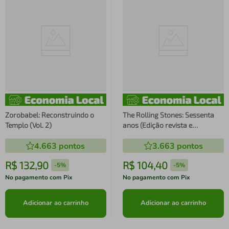
Zorobabel: Reconstruindo o
The Rolling Stones: Sessenta
Templo (Vol. 2)
anos (Edição revista e
atualizada)
4.663
pontos
3.663
pontos
R$
132
,
90
R$
104
,
40
-
5%
-
5%
No pagamento com Pix
No pagamento com Pix
Adicionar ao carrinho
Adicionar ao carrinho