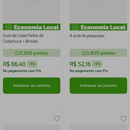
Guia da Copa Falha de
A arte de pesquisar
Cobertura + Brinde
2.330
pontos
1.830
pontos
R$
66
,
40
R$
52
,
16
-
5%
-
5%
No pagamento com Pix
No pagamento com Pix
Adicionar ao carrinho
Adicionar ao carrinho