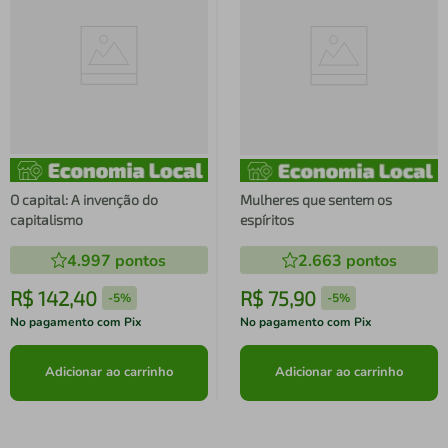
O capital: A invenção do
Mulheres que sentem os
capitalismo
espíritos
4.997
pontos
2.663
pontos
R$
142
,
40
R$
75
,
90
-
5%
-
5%
No pagamento com Pix
No pagamento com Pix
Adicionar ao carrinho
Adicionar ao carrinho