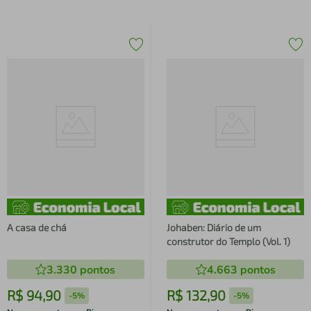
A casa de chá
Johaben: Diário de um
construtor do Templo (Vol. 1)
3.330
pontos
4.663
pontos
R$
94
,
90
R$
132
,
90
-
5%
-
5%