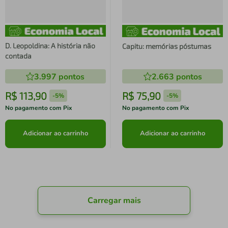
D. Leopoldina: A história não
Capitu: memórias póstumas
contada
3.997
pontos
2.663
pontos
R$
113
,
90
R$
75
,
90
-
5%
-
5%
No pagamento com Pix
No pagamento com Pix
Adicionar ao carrinho
Adicionar ao carrinho
Carregar mais