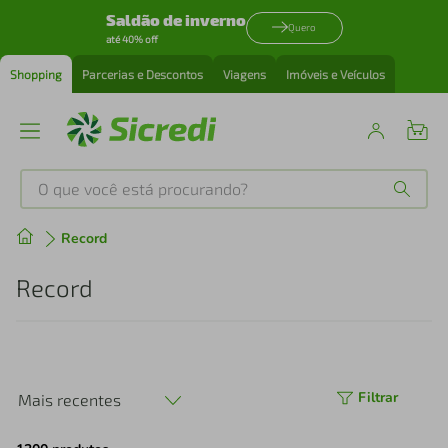
Saldão de inverno
Quero
até 40% off
Shopping
Parcerias e Descontos
Viagens
Imóveis e Veículos
O que você está procurando?
Produtos mais buscados
Record
tenis
1
º
Record
cafeteira
2
º
perfume
3
º
Filtrar
Mais recentes