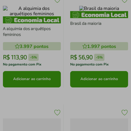
Brasil da maioria
A alquimia dos arquétipos
femininos
3.997
pontos
1.997
pontos
R$
113
,
90
R$
56
,
90
-
5%
-
5%
No pagamento com Pix
No pagamento com Pix
Adicionar ao carrinho
Adicionar ao carrinho