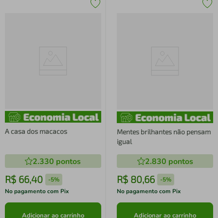
A casa dos macacos
Mentes brilhantes não pensam
igual
2.330
pontos
2.830
pontos
R$
66
,
40
R$
80
,
66
-
5%
-
5%
No pagamento com Pix
No pagamento com Pix
Adicionar ao carrinho
Adicionar ao carrinho