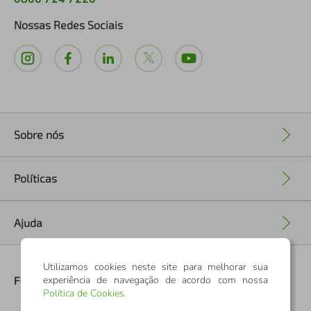
Nossas Redes Sociais
Sobre nós
+
Políticas
+
Ajuda
+
Utilizamos cookies neste site para melhorar sua
experiência de navegação de acordo com nossa
Formas de Pagamento
Política de Cookies
.