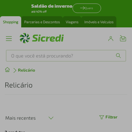
Saldão de inverno
Quero
até 40% off
Shopping
Parcerias e Descontos
Viagens
Imóveis e Veículos
O que você está procurando?
Produtos mais buscados
Relicário
tenis
1
º
Relicário
cafeteira
2
º
perfume
3
º
Filtrar
Mais recentes