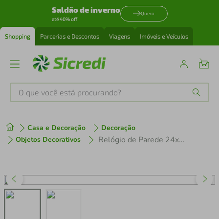
Saldão de inverno
Quero
até 40% off
Shopping
Parcerias e Descontos
Viagens
Imóveis e Veículos
O que você está procurando?
Produtos mais buscados
Casa e Decoração
Decoração
tenis
1
º
Relógio de Parede 24x4cm N239580-2 Preto - Quanhe
Objetos Decorativos
cafeteira
2
º
perfume
3
º