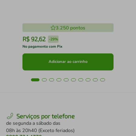
3.250
pontos
R$
92
,
62
R
-
29%
No pagamento com Pix
No 
Adicionar ao carrinho
Serviços por telefone
de segunda a sábado das
08h às 20h40 (Exceto feriados)