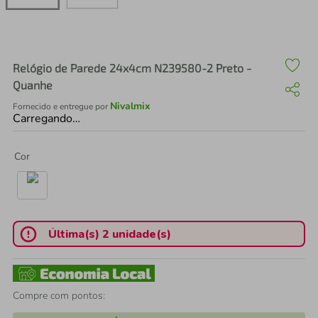
air fryer
4
º
iphone
5
º
Relógio de Parede 24x4cm N239580-2 Preto -
Quanhe
Nivalmix
Fornecido e entregue por
Carregando…
Cor
Última(s) 2 unidade(s)
Compre com pontos: