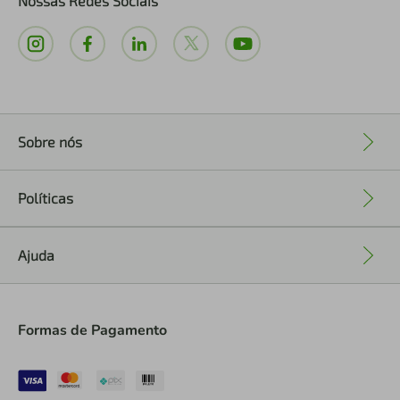
Nossas Redes Sociais
Sobre nós
+
Políticas
+
Ajuda
+
Formas de Pagamento