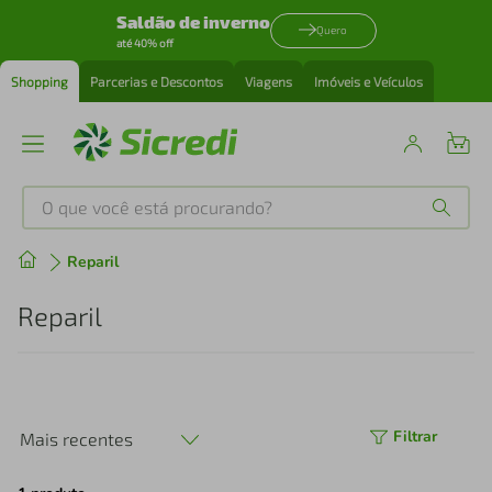
Saldão de inverno
Quero
até 40% off
Shopping
Parcerias e Descontos
Viagens
Imóveis e Veículos
O que você está procurando?
Produtos mais buscados
Reparil
tenis
1
º
Reparil
cafeteira
2
º
perfume
3
º
Filtrar
Mais recentes