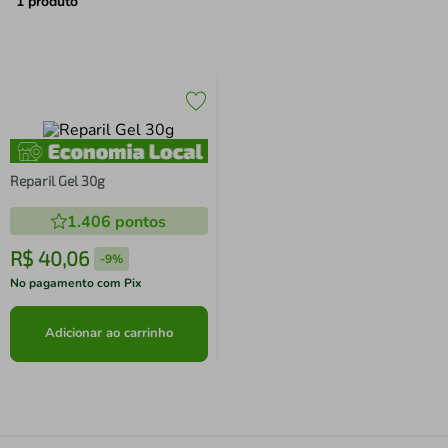
air fryer
4
º
1
produto
iphone
5
º
Reparil Gel 30g
1.406
pontos
R$
40
,
06
-
9%
No pagamento com Pix
Adicionar ao carrinho