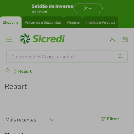
Saldão de inverno
Quero
até 40% off
Shopping
Parcerias e Descontos
Viagens
Imóveis e Veículos
O que você está procurando?
Produtos mais buscados
Report
tenis
1
º
Report
cafeteira
2
º
perfume
3
º
Filtrar
Mais recentes