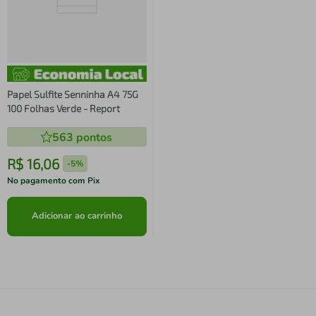
Papel Sulfite Senninha A4 75G
100 Folhas Verde - Report
563
pontos
R$
16
,
06
-
5%
No pagamento com Pix
Adicionar ao carrinho