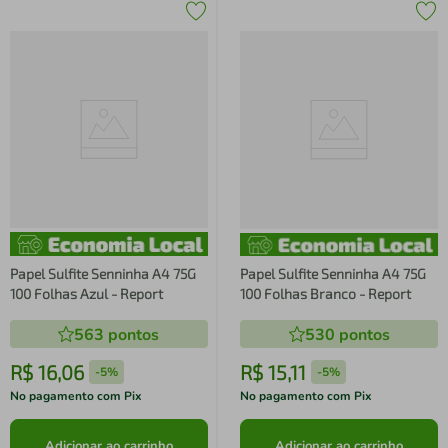
Papel Sulfite Senninha A4 75G
Papel Sulfite Senninha A4 75G
100 Folhas Azul - Report
100 Folhas Branco - Report
563
pontos
530
pontos
R$
16
,
06
R$
15
,
11
-
5%
-
5%
No pagamento com Pix
No pagamento com Pix
Adicionar ao carrinho
Adicionar ao carrinho