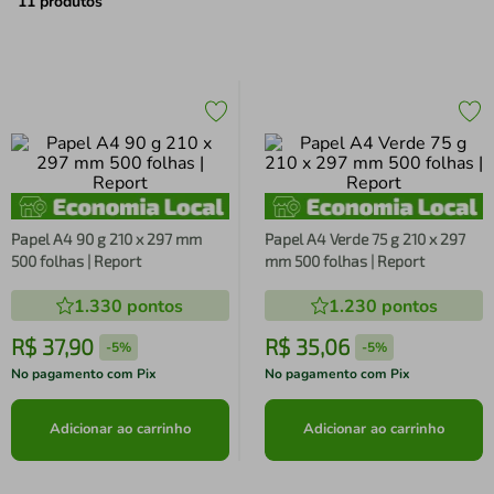
air fryer
4
º
11
produtos
iphone
5
º
Papel A4 90 g 210 x 297 mm
Papel A4 Verde 75 g 210 x 297
500 folhas | Report
mm 500 folhas | Report
1.330
pontos
1.230
pontos
R$
37
,
90
R$
35
,
06
-
5%
-
5%
No pagamento com Pix
No pagamento com Pix
Adicionar ao carrinho
Adicionar ao carrinho