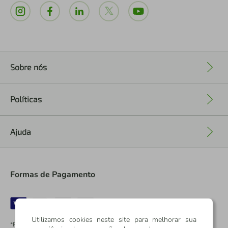
Sobre nós
+
Políticas
+
Ajuda
+
Formas de Pagamento
Utilizamos cookies neste site para melhorar sua
*Pontos dos Cartões Sicredi