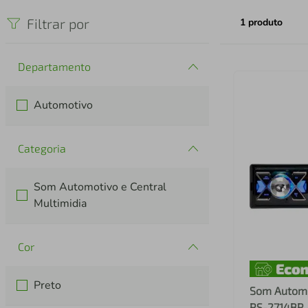
iphone
5
º
Filtrar por
1
produto
Departamento
Automotivo
Categoria
Som Automotivo e Central
Multimidia
Cor
Preto
Som Automo
RS-2714BR 