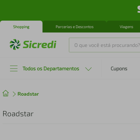
Shopping
Parcerias e Descontos
Viagens
O que você está procurando?
Produtos mais buscados
Todos os Departamentos
Cupons
tenis
1
º
Roadstar
cafeteira
2
º
perfume
3
º
Roadstar
air fryer
4
º