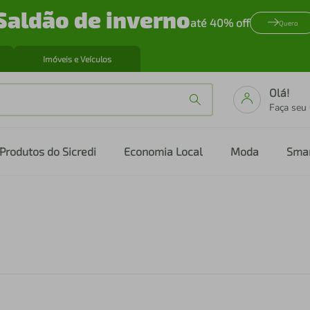
Saldão de inverno
até 40% off
Quero
Imóveis e Veículos
Olá!
Faça seu
Produtos do Sicredi
Economia Local
Moda
Sma