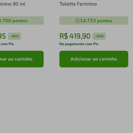
inino 90 ml
Toilette Feminino
8.700
pontos
14.733
pontos
95
R$
419
,
90
-
46%
-
39%
 com Pix
No pagamento com Pix
nar ao carrinho
Adicionar ao carrinho