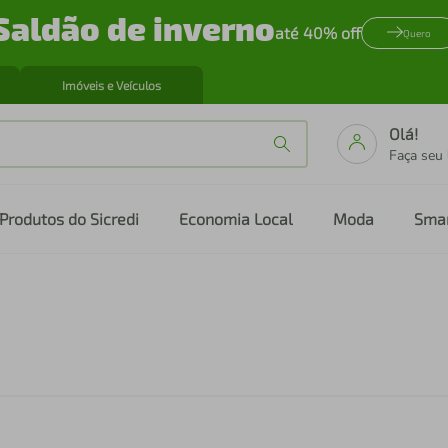
Saldão de inverno
até 40% off
Quero
Imóveis e Veículos
Olá!
Faça seu
Produtos do Sicredi
Economia Local
Moda
Sma