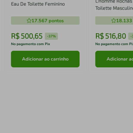
L’Homme Rochas
Eau De Toilette Feminino
Toilette Masculin
17.567
pontos
18.133
R$
500
,
65
R$
516
,
80
-
37%
-
No pagamento com Pix
No pagamento com Pi
Adicionar ao carrinho
Adicionar a