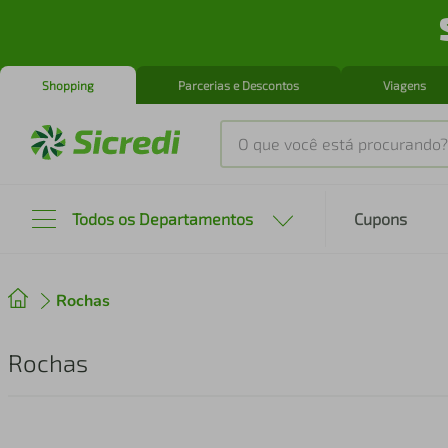
Shopping
Parcerias e Descontos
Viagens
O que você está procurando?
Produtos mais buscados
Todos os Departamentos
Cupons
tenis
1
º
Rochas
cafeteira
2
º
perfume
3
º
Rochas
air fryer
4
º