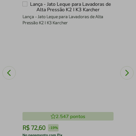
Dis
Lança - Jato Leque para Lavadoras de Alta
Pressão K2 I K3 Karcher
2.547
pontos
R$
72
,
60
R
-
19%
No pagamento com Pix
No 