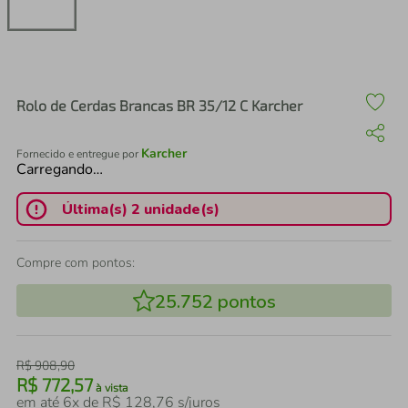
air fryer
4
º
iphone
5
º
Rolo de Cerdas Brancas BR 35/12 C Karcher
Karcher
Fornecido e entregue por
Carregando…
Última(s) 2 unidade(s)
Compre com pontos:
25.752
pontos
R$
908
,
90
R$
772
,
57
à vista
em até
6
x de
R$
128
,
76
s/juros