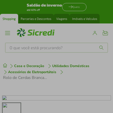
Saldão de inverno
Quero
até 40% off
Shopping
Parcerias e Descontos
Viagens
Imóveis e Veículos
O que você está procurando?
Produtos mais buscados
Casa e Decoração
Utilidades Domésticas
tenis
1
º
Acessórios de Eletroportáteis
Rolo de Cerdas Brancas BR 35/12 C Karcher
cafeteira
2
º
perfume
3
º