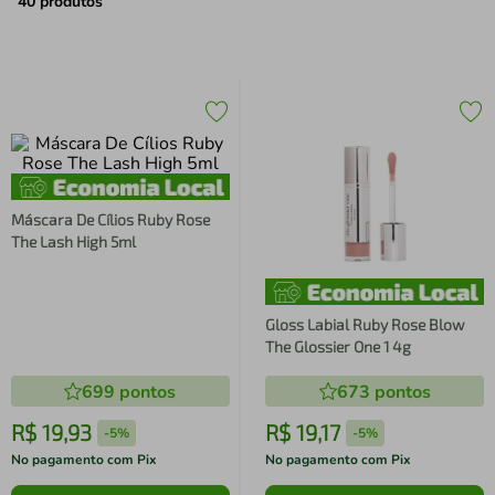
air fryer
4
º
40
produtos
iphone
5
º
Máscara De Cílios Ruby Rose
The Lash High 5ml
Gloss Labial Ruby Rose Blow
The Glossier One 1 4g
699
pontos
673
pontos
R$
19
,
93
R$
19
,
17
-
5%
-
5%
No pagamento com Pix
No pagamento com Pix