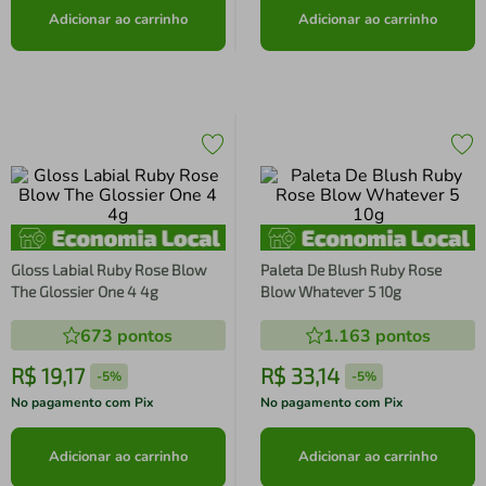
Adicionar ao carrinho
Adicionar ao carrinho
Gloss Labial Ruby Rose Blow
Paleta De Blush Ruby Rose
The Glossier One 4 4g
Blow Whatever 5 10g
673
pontos
1.163
pontos
R$
19
,
17
R$
33
,
14
-
5%
-
5%
No pagamento com Pix
No pagamento com Pix
Adicionar ao carrinho
Adicionar ao carrinho