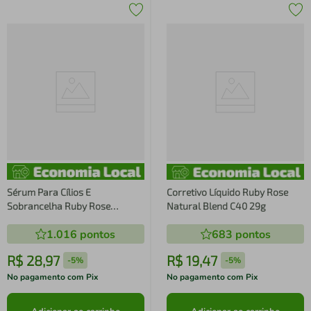
Sérum Para Cílios E
Corretivo Líquido Ruby Rose
Sobrancelha Ruby Rose
Natural Blend C40 29g
Natalia Beauty Two Much
1.016
pontos
683
pontos
3,8ml
R$
28
,
97
R$
19
,
47
-
5%
-
5%
No pagamento com Pix
No pagamento com Pix