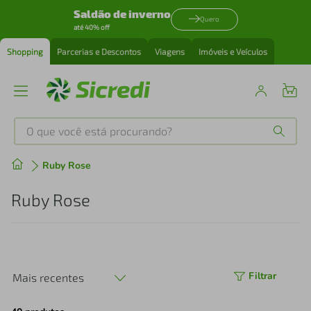
Saldão de inverno
Quero
até 40% off
Shopping
Parcerias e Descontos
Viagens
Imóveis e Veículos
O que você está procurando?
Produtos mais buscados
Ruby Rose
tenis
1
º
Ruby Rose
cafeteira
2
º
perfume
3
º
Filtrar
Mais recentes