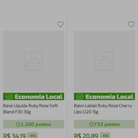
Base Líquida Ruby Rose Soft
Balm Labial Ruby Rose Cherry
Blend F30 30g
Lips Cl20 15g
1.200
pontos
733
pontos
R$
34
,
19
R$
20
,
89
-
5%
-
5%