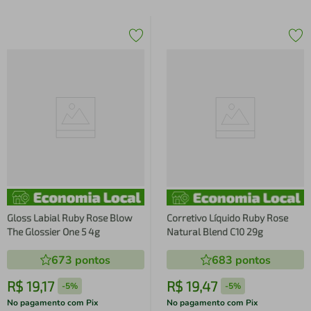
Gloss Labial Ruby Rose Blow
Corretivo Líquido Ruby Rose
The Glossier One 5 4g
Natural Blend C10 29g
673
pontos
683
pontos
R$
19
,
17
R$
19
,
47
-
5%
-
5%
No pagamento com Pix
No pagamento com Pix