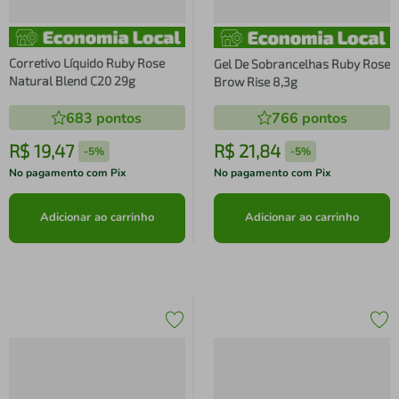
Corretivo Líquido Ruby Rose
Gel De Sobrancelhas Ruby Rose
Natural Blend C20 29g
Brow Rise 8,3g
683
pontos
766
pontos
R$
19
,
47
R$
21
,
84
-
5%
-
5%
No pagamento com Pix
No pagamento com Pix
Adicionar ao carrinho
Adicionar ao carrinho