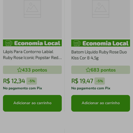
Lápis Para Contorno Labial
Batom Líquido Ruby Rose Duo
Ruby Rose Iconic Popstar Red
Kiss Cor 8 4,5g
Carpet 1g
433
pontos
683
pontos
R$
12
,
34
R$
19
,
47
-
5%
-
5%
No pagamento com Pix
No pagamento com Pix
Adicionar ao carrinho
Adicionar ao carrinho