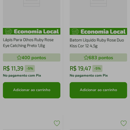
Lápis Para Olhos Ruby Rose
Batom Líquido Ruby Rose Duo
Eye Catching Preto 1,8g
Kiss Cor 12 4,5g
400
pontos
683
pontos
R$
11
,
39
R$
19
,
47
-
5%
-
5%
No pagamento com Pix
No pagamento com Pix
Adicionar ao carrinho
Adicionar ao carrinho