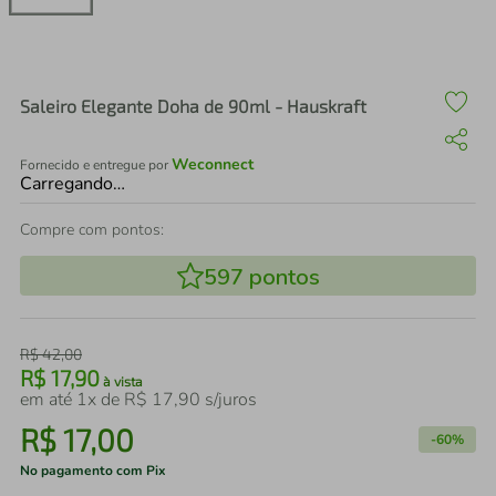
air fryer
4
º
iphone
5
º
Saleiro Elegante Doha de 90ml - Hauskraft
Weconnect
Fornecido e entregue por
Carregando…
Compre com pontos:
597
pontos
R$
42
,
00
R$
17
,
90
à vista
em até
1
x de
R$
17
,
90
s/juros
R$
17
,
00
-
60%
No pagamento com Pix