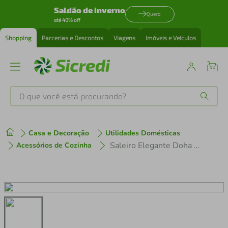
Saldão de inverno
Quero
até 40% off
Shopping
Parcerias e Descontos
Viagens
Imóveis e Veículos
O que você está procurando?
Produtos mais buscados
Casa e Decoração
Utilidades Domésticas
tenis
1
º
Saleiro Elegante Doha de 90ml - Hauskraft
Acessórios de Cozinha
cafeteira
2
º
perfume
3
º