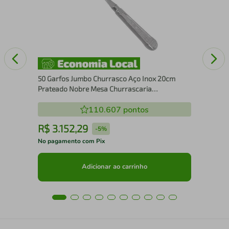
Aço
50 Garfos Jumbo Churrasco Aço Inox 20cm
Prateado Nobre Mesa Churrascaria
Restaurante
110.607
pontos
R$
3
.
152
,
29
R
-
5%
No pagamento com Pix
No 
Adicionar ao carrinho