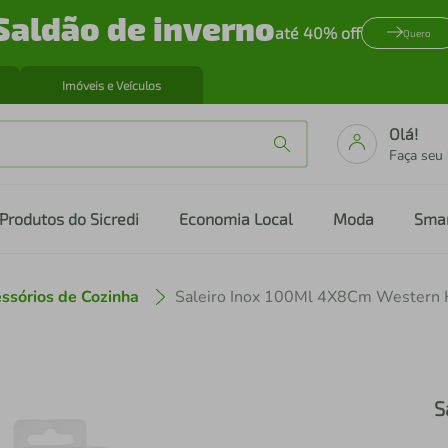
Saldão de inverno
até 40% off
Quero
Imóveis e Veículos
Olá!
Faça seu
Produtos do Sicredi
Economia Local
Moda
Sma
ssórios de Cozinha
Saleiro Inox 100Ml 4X8Cm Western
S