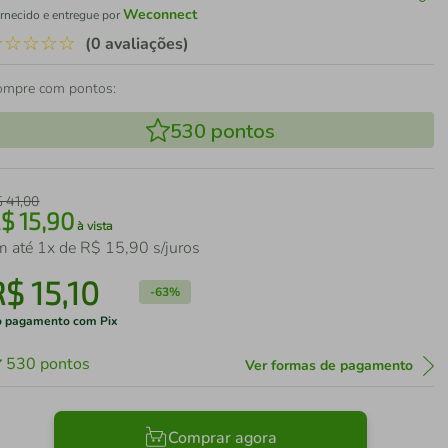
Weconnect
rnecido e entregue por
☆
☆
☆
☆
☆
(0 avaliações)
ompre com pontos:
530
pontos
$
41
,
00
R$
15
,
90
à vista
m até
1
x de
R$
15
,
90
s/juros
R$
15
,
10
-
63%
 pagamento com Pix
530
pontos
Ver formas de pagamento
Comprar agora