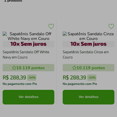
air fryer
4
º
2
produtos
iphone
5
º
Sapatênis Sandalo Off White
Sapatênis Sandalo Cinza em
Navy em Couro
Couro
10.119
pontos
10.119
pontos
R$
288
,
39
R$
288
,
39
-
34%
-
34%
No pagamento com Pix
No pagamento com Pix
Ver detalhes
Ver detalhes