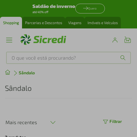
Saldão de inverno
Quero
até 40% off
Shopping
Parcerias e Descontos
Viagens
Imóveis e Veículos
O que você está procurando?
Produtos mais buscados
Sândalo
tenis
1
º
Sândalo
cafeteira
2
º
perfume
3
º
Filtrar
Mais recentes