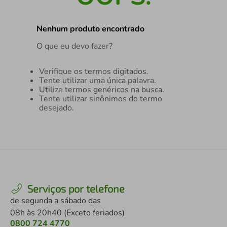
air fryer
4
º
Nenhum produto encontrado
iphone
5
º
O que eu devo fazer?
Verifique os termos digitados.
Tente utilizar uma única palavra.
Utilize termos genéricos na busca.
Tente utilizar sinônimos do termo
desejado.
Serviços por telefone
de segunda a sábado das
08h às 20h40 (Exceto feriados)
0800 724 4770