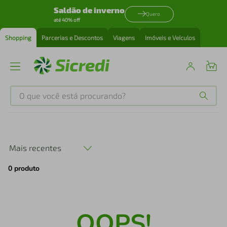
Saldão de inverno
Quero
até 40% off
Shopping
Parcerias e Descontos
Viagens
Imóveis e Veículos
O que você está procurando?
Produtos mais buscados
tenis
1
º
Mais recentes
0
produto
cafeteira
2
º
perfume
3
º
OOPS!