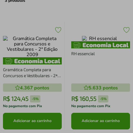
air fryer
4
º
3
produtos
iphone
5
º
RH essencial
Gramática Completa para
Concursos e Vestibulares - 2ª
Edição 2009
4.367
pontos
5.633
pontos
R$
124
,
45
R$
160
,
55
-
5%
-
5%
No pagamento com Pix
No pagamento com Pix
Adicionar ao carrinho
Adicionar ao carrinho