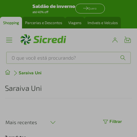
Saldão de inverno
Quero
até 40% off
Shopping
Parcerias e Descontos
Viagens
Imóveis e Veículos
O que você está procurando?
Produtos mais buscados
Saraiva Uni
tenis
1
º
Saraiva Uni
cafeteira
2
º
perfume
3
º
Filtrar
Mais recentes