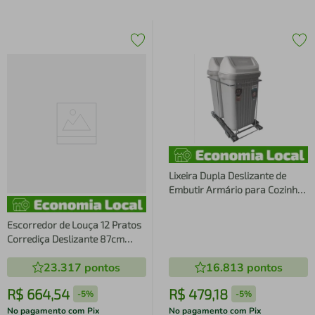
Lixeira Dupla Deslizante de
Embutir Armário para Cozinha
10L Corrediça Tampa
Basculante
Escorredor de Louça 12 Pratos
Corrediça Deslizante 87cm
Aramado com Bandeja Inox
23.317
pontos
16.813
pontos
R$
664
,
54
R$
479
,
18
-
5%
-
5%
No pagamento com Pix
No pagamento com Pix