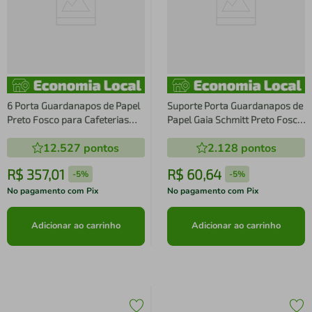
6 Porta Guardanapos de Papel
Suporte Porta Guardanapos de
Preto Fosco para Cafeterias
Papel Gaia Schmitt Preto Fosco
Suportes Organizadores de
Organizador de Mesa
12.527
pontos
2.128
pontos
Mesas
R$
357
,
01
R$
60
,
64
-
5%
-
5%
No pagamento com Pix
No pagamento com Pix
Adicionar ao carrinho
Adicionar ao carrinho