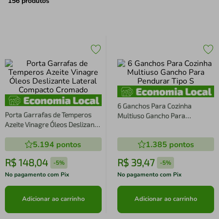
air fryer
4
º
156
produtos
iphone
5
º
6 Ganchos Para Cozinha
Porta Garrafas de Temperos
Multiuso Gancho Para
Azeite Vinagre Óleos Deslizante
Pendurar Tipo S
Lateral Compacto Cromado
5.194
pontos
1.385
pontos
R$
148
,
04
R$
39
,
47
-
5%
-
5%
No pagamento com Pix
No pagamento com Pix
Adicionar ao carrinho
Adicionar ao carrinho