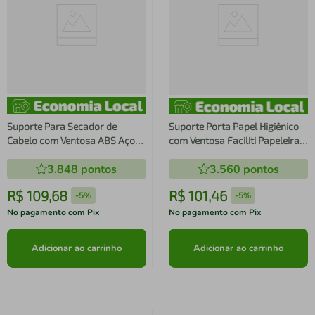
Suporte Para Secador de
Suporte Porta Papel Higiênico
Cabelo com Ventosa ABS Aço
com Ventosa Faciliti Papeleira
Cromado Faciliti Schmitt
de Parede Cromada
3.848
pontos
3.560
pontos
R$
109
,
68
R$
101
,
46
-
5%
-
5%
No pagamento com Pix
No pagamento com Pix
Adicionar ao carrinho
Adicionar ao carrinho