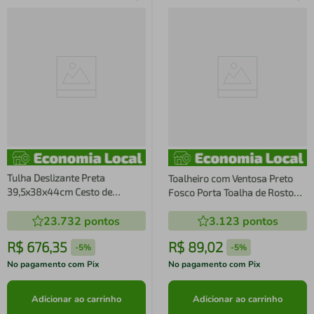
Tulha Deslizante Preta
Toalheiro com Ventosa Preto
39,5x38x44cm Cesto de
Fosco Porta Toalha de Rosto
Roupas Aramado de Embutir
para Banheiro Lavabo Faciliti
23.732
pontos
3.123
pontos
Schmitt Quadrada 35kg
R$
676
,
35
R$
89
,
02
-
5%
-
5%
No pagamento com Pix
No pagamento com Pix
Adicionar ao carrinho
Adicionar ao carrinho