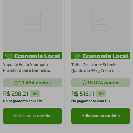
Suporte Porta Shampoo
Tulha Deslizante Schmitt
Prateleira para Banheiro
Quadrado 35kg Cesto de
Grafite 42cm Schmitt
Roupas Aramado de Embutir
10.464
pontos
18.074
pontos
Banheiro Aço Cromado
R$
298
,
21
R$
515
,
11
-
5%
-
5%
No pagamento com Pix
No pagamento com Pix
Adicionar ao carrinho
Adicionar ao carrinho