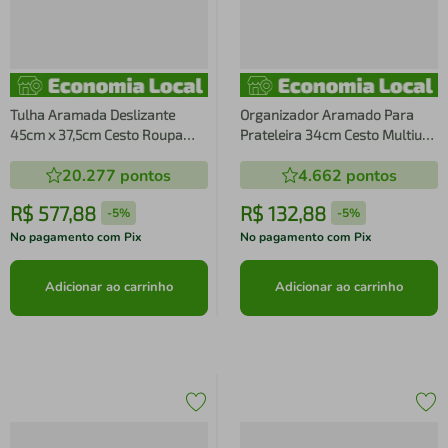
Tulha Aramada Deslizante
Organizador Aramado Para
45cm x 37,5cm Cesto Roupa
Prateleira 34cm Cesto Multiuso
Suja com Corrediça para
Encaixe Para Armário
20.277
pontos
4.662
pontos
Banheiro Cromado
R$
577
,
88
R$
132
,
88
-
5%
-
5%
No pagamento com Pix
No pagamento com Pix
Adicionar ao carrinho
Adicionar ao carrinho