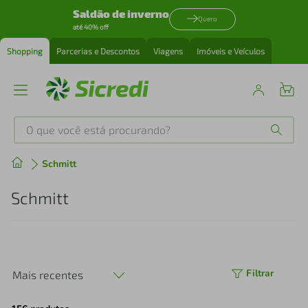
Saldão de inverno
Quero
até 40% off
Shopping
Parcerias e Descontos
Viagens
Imóveis e Veículos
O que você está procurando?
Produtos mais buscados
Schmitt
tenis
1
º
Schmitt
cafeteira
2
º
perfume
3
º
Filtrar
Mais recentes