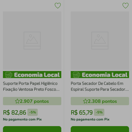
Suporte Porta Papel Higiênico
Porta Secador De Cabelo Em
Fixação Ventosa Preto Fosco
Espiral Suporte Para Secador
Faciliti Papeleira
De Cabelo De Parede Cromado
2.907
pontos
2.308
pontos
R$
82
,
86
R$
65
,
79
-
5%
-
5%
No pagamento com Pix
No pagamento com Pix