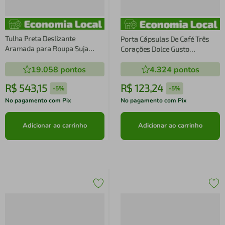
Tulha Preta Deslizante
Porta Cápsulas De Café Três
Aramada para Roupa Suja
Corações Dolce Gusto
Cesto de Roupas Banheiro
Nespresso
19.058
pontos
4.324
pontos
Lavanderia
R$
543
,
15
R$
123
,
24
-
5%
-
5%
No pagamento com Pix
No pagamento com Pix
Adicionar ao carrinho
Adicionar ao carrinho