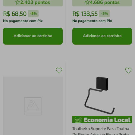
2.403
pontos
4.686
pontos
R$
68
,
50
R$
133
,
55
-
5%
-
5%
No pagamento com Pix
No pagamento com Pix
Adicionar ao carrinho
Adicionar ao carrinho
Toalheiro Suporte Para Toalha
De Rosto Adesivo Fixare Preto