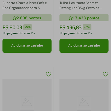
Suporte Xícara e Pires Café e
Tulha Deslizante Schmitt
Cha Organizador para 6
Retangular 35kg Cesto de
Xícaras Arabica Preto Fosco
Roupas Aramado de Embutir
2.808
pontos
17.433
pontos
Banheiro Aço Cromado
R$
80
,
03
R$
496
,
83
-
5%
-
5%
No pagamento com Pix
No pagamento com Pix
Adicionar ao carrinho
Adicionar ao carrinho