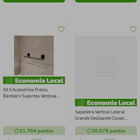
Kit 5 Acessórios Pretos
Banheiro Suportes Ventosa
Papeleira Toalheiro
Saboneteira Gancho
Sapateira Vertical Lateral
Grande Deslizante Closet
Aramada para Sapatos com
11.794
pontos
30.678
pontos
Corrediças