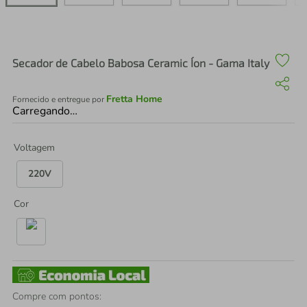
air fryer
4
º
iphone
5
º
Secador de Cabelo Babosa Ceramic Íon - Gama Italy
Fretta Home
Fornecido e entregue por
Carregando…
Voltagem
220V
Cor
Compre com pontos: