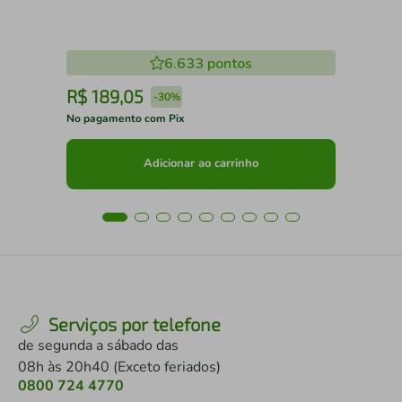
6.633
pontos
R$
189
,
05
R
-
30%
No pagamento com Pix
No 
Adicionar ao carrinho
Serviços por telefone
de segunda a sábado das
08h às 20h40 (Exceto feriados)
0800 724 4770