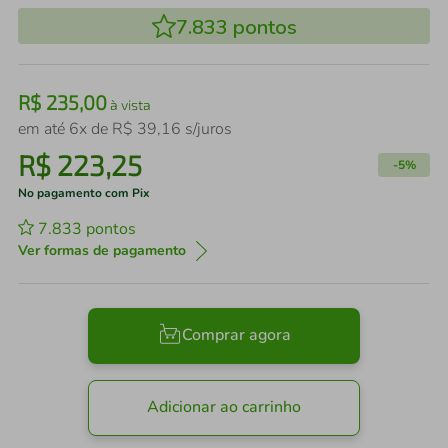
7.833
pontos
R$
235
,
00
à vista
em até
6
x de
R$
39
,
16
s/juros
R$
223
,
25
-
5%
No pagamento com Pix
7.833
pontos
Ver formas de pagamento
Comprar agora
Adicionar ao carrinho