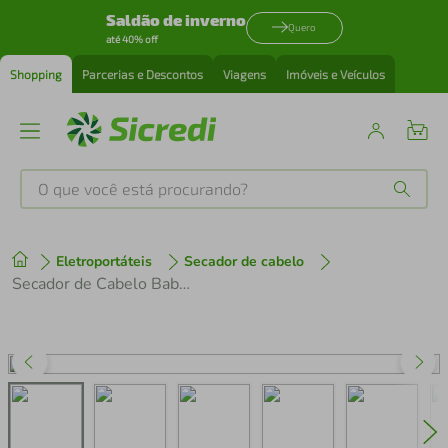
Saldão de inverno
Quero
até 40% off
Shopping
Parcerias e Descontos
Viagens
Imóveis e Veículos
O que você está procurando?
Produtos mais buscados
Eletroportáteis
Secador de cabelo
tenis
1
º
Secador de Cabelo Babosa Ceramic Íon - Gama Italy
cafeteira
2
º
perfume
3
º