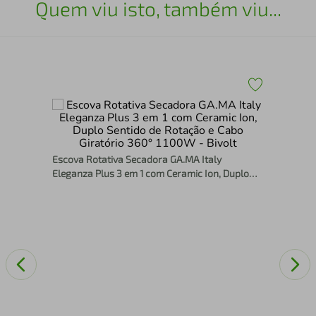
Quem viu isto, também viu...
Esc
Gir
co
Escova Rotativa Secadora GA.MA Italy
Eleganza Plus 3 em 1 com Ceramic Ion, Duplo
Sentido de Rotação e Cabo Giratório 360° 1100W
- Bivolt