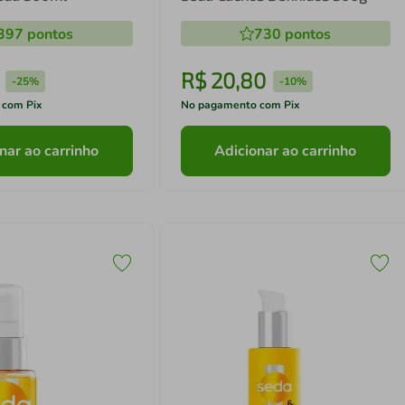
397
pontos
730
pontos
R$
20
,
80
-
25%
-
10%
 com Pix
No pagamento com Pix
nar ao carrinho
Adicionar ao carrinho