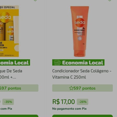
que De Seda
Condicionador Seda Colágeno -
00ml +
Vitamina C 250ml
dor 190ml
597
pontos
597
pontos
0
R$
17
,
00
-
35%
-
26%
 com Pix
No pagamento com Pix