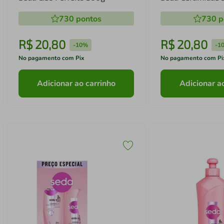
730
pontos
730
p
R$
20
,
80
R$
20
,
80
-
10%
-
1
No pagamento com Pix
No pagamento com Pi
Adicionar ao carrinho
Adicionar a