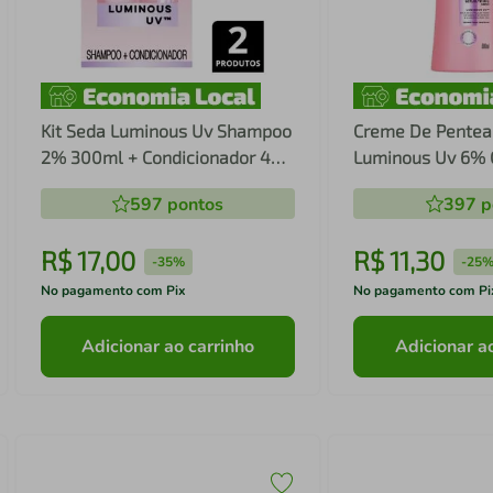
Kit Seda Luminous Uv Shampoo
Creme De Pentea
2% 300ml + Condicionador 4%
Luminous Uv 6% G
Glycol + Vita C Complex 190ml
Complex 300ml
597
pontos
397
p
R$
17
,
00
R$
11
,
30
-
35%
-
25
No pagamento com Pix
No pagamento com Pi
Adicionar ao carrinho
Adicionar a