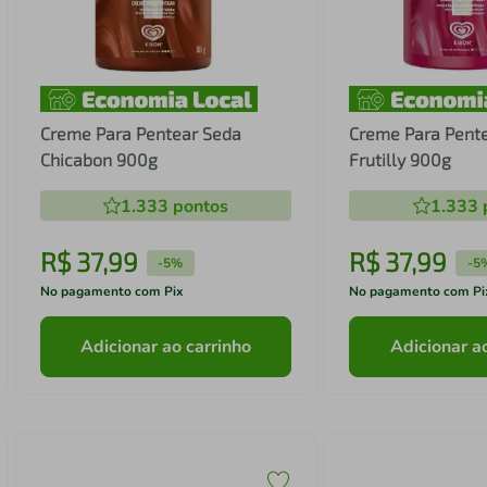
Creme Para Pentear Seda
Creme Para Pent
Chicabon 900g
Frutilly 900g
1.333
pontos
1.333
R$
37
,
99
R$
37
,
99
-
5%
-
5
No pagamento com Pix
No pagamento com Pi
Adicionar ao carrinho
Adicionar a