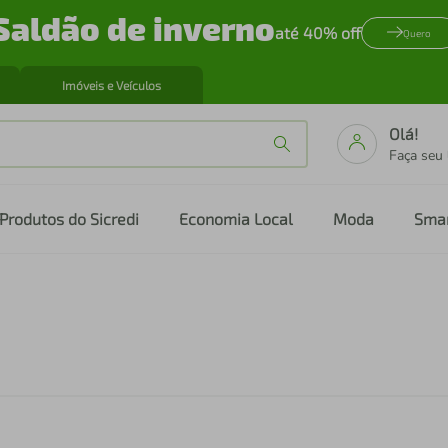
Saldão de inverno
até 40% off
Quero
Imóveis e Veículos
Olá!
Faça seu
Produtos do Sicredi
Economia Local
Moda
Sma