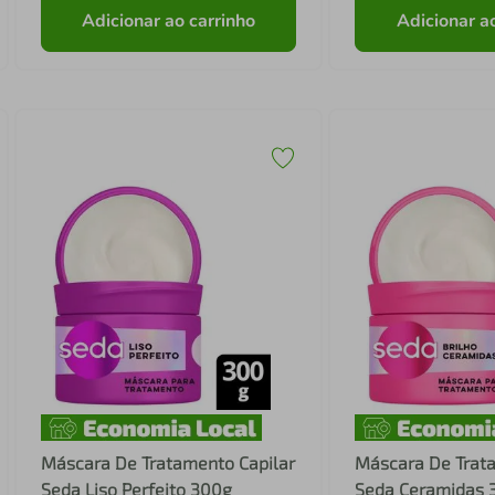
Adicionar ao carrinho
Adicionar a
Máscara De Tratamento Capilar
Máscara De Trat
Seda Liso Perfeito 300g
Seda Ceramidas 