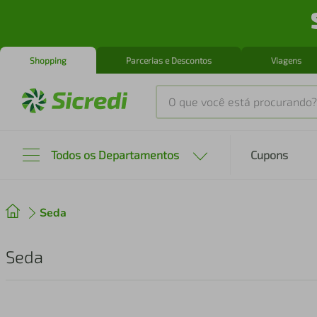
Shopping
Parcerias e Descontos
Viagens
O que você está procurando?
Produtos mais buscados
Todos os Departamentos
Cupons
tenis
1
º
Seda
cafeteira
2
º
perfume
3
º
Seda
air fryer
4
º