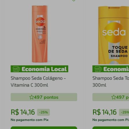
Shampoo Seda Colágeno -
Shampoo Seda To
Vitamina C 300ml
300ml
497
pontos
497
p
R$
14
,
16
R$
14
,
16
-
25%
-
25
No pagamento com Pix
No pagamento com Pi