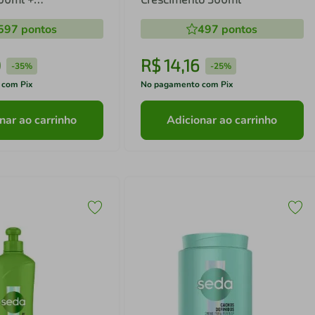
dor 190ml
597
pontos
497
pontos
0
R$
14
,
16
-
35%
-
25%
 com Pix
No pagamento com Pix
nar ao carrinho
Adicionar ao carrinho