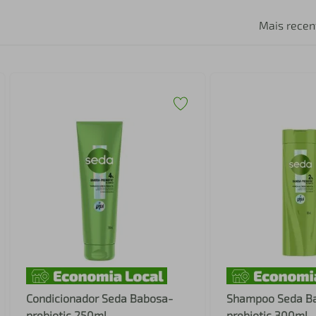
Mais recen
Condicionador Seda Babosa-
Shampoo Seda B
prebiotic 250ml
prebiotic 300ml