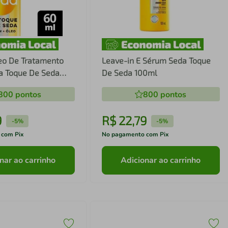
eo De Tratamento
Leave-in E Sérum Seda Toque
da Toque De Seda
De Seda 100ml
800
pontos
800
pontos
9
R$
22
,
79
-
5%
-
5%
 com Pix
No pagamento com Pix
nar ao carrinho
Adicionar ao carrinho