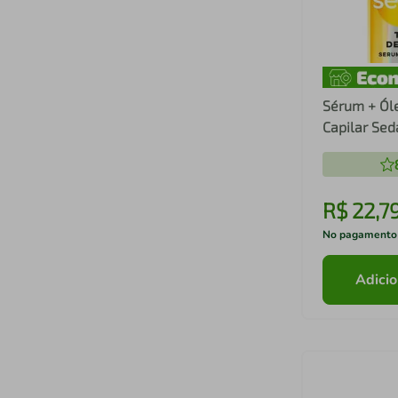
Sérum + Ól
Capilar Se
60ml
R$
22
,
7
No pagamento
Adicio