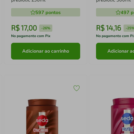
597
pontos
497
p
R$
17
,
00
R$
14
,
16
-
26%
-
25
No pagamento com Pix
No pagamento com Pi
Adicionar ao carrinho
Adicionar a